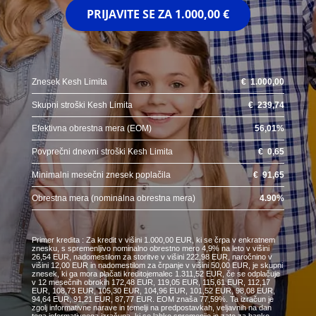
PRIJAVITE SE ZA
1.000,00 €
Znesek Kesh Limita
€
1.000,00
Skupni stroški Kesh Limita
€
239,74
Efektivna obrestna mera (EOM)
56,01
%
Povprečni dnevni stroški Kesh Limita
€
0,65
Minimalni mesečni znesek poplačila
€
91,65
Obrestna mera (nominalna obrestna mera)
4.90
%
Primer kredita : Za kredit v višini 1.000,00 EUR, ki se črpa v enkratnem
znesku, s spremenljivo nominalno obrestno mero 4,9% na leto v višini
26,54 EUR, nadomestilom za storitve v višini 222,98 EUR, naročnino v
višini 12,00 EUR in nadomestilom za črpanje v višini 50,00 EUR, je skupni
znesek, ki ga mora plačati kreditojemalec 1.311,52 EUR, če se odplačuje
v 12 mesečnih obrokih 172,48 EUR, 119,05 EUR, 115,61 EUR, 112,17
EUR, 108,73 EUR, 105,30 EUR, 104,96 EUR, 101,52 EUR, 98,08 EUR,
94,64 EUR, 91,21 EUR, 87,77 EUR. EOM znaša 77,59%. Ta izračun je
zgolj informativne narave in temelji na predpostavkah, veljavnih na dan