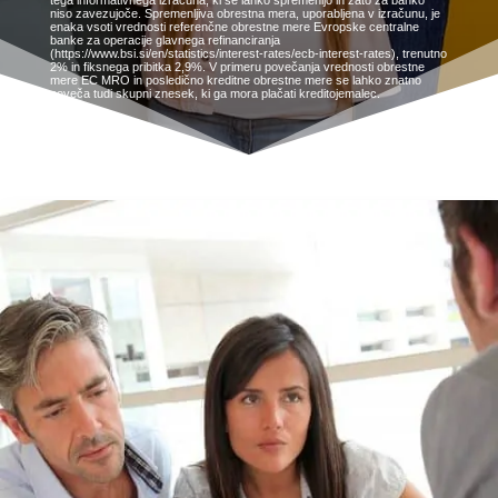
tega informativnega izračuna, ki se lahko spremenijo in zato za banko
niso zavezujoče. Spremenljiva obrestna mera, uporabljena v izračunu, je
enaka vsoti vrednosti referenčne obrestne mere Evropske centralne
banke za operacije glavnega refinanciranja
(https://www.bsi.si/en/statistics/interest-rates/ecb-interest-rates), trenutno
2% in fiksnega pribitka 2,9%. V primeru povečanja vrednosti obrestne
mere EC MRO in posledično kreditne obrestne mere se lahko znatno
poveča tudi skupni znesek, ki ga mora plačati kreditojemalec.