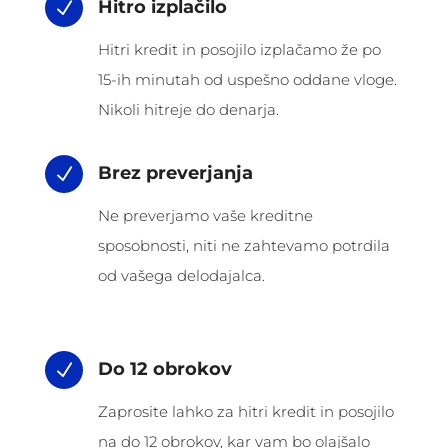
Hitro izplačilo
N
Hitri kredit in posojilo izplačamo že po
15-ih minutah od uspešno oddane vloge.
Nikoli hitreje do denarja.
Brez preverjanja
N
Ne preverjamo vaše kreditne
sposobnosti, niti ne zahtevamo potrdila
od vašega delodajalca.
Do 12 obrokov
N
Zaprosite lahko za hitri kredit in posojilo
na do 12 obrokov, kar vam bo olajšalo