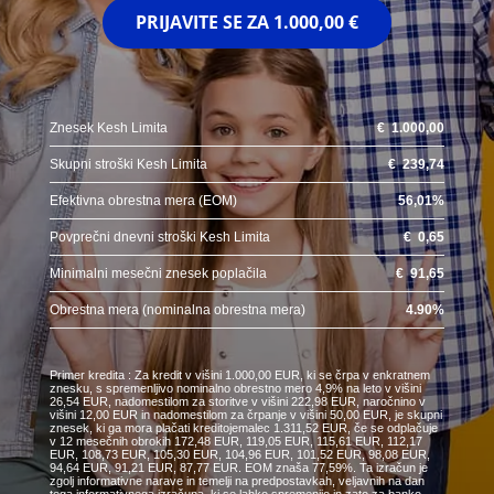
PRIJAVITE SE ZA
1.000,00 €
Znesek Kesh Limita
€
1.000,00
Skupni stroški Kesh Limita
€
239,74
Efektivna obrestna mera (EOM)
56,01
%
Povprečni dnevni stroški Kesh Limita
€
0,65
Minimalni mesečni znesek poplačila
€
91,65
Obrestna mera (nominalna obrestna mera)
4.90
%
Primer kredita : Za kredit v višini 1.000,00 EUR, ki se črpa v enkratnem
znesku, s spremenljivo nominalno obrestno mero 4,9% na leto v višini
26,54 EUR, nadomestilom za storitve v višini 222,98 EUR, naročnino v
višini 12,00 EUR in nadomestilom za črpanje v višini 50,00 EUR, je skupni
znesek, ki ga mora plačati kreditojemalec 1.311,52 EUR, če se odplačuje
v 12 mesečnih obrokih 172,48 EUR, 119,05 EUR, 115,61 EUR, 112,17
EUR, 108,73 EUR, 105,30 EUR, 104,96 EUR, 101,52 EUR, 98,08 EUR,
94,64 EUR, 91,21 EUR, 87,77 EUR. EOM znaša 77,59%. Ta izračun je
zgolj informativne narave in temelji na predpostavkah, veljavnih na dan