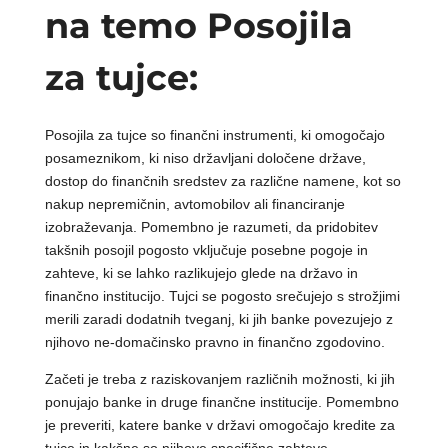
na temo Posojila
za tujce:
Posojila za tujce so finančni instrumenti, ki omogočajo
posameznikom, ki niso državljani določene države,
dostop do finančnih sredstev za različne namene, kot so
nakup nepremičnin, avtomobilov ali financiranje
izobraževanja. Pomembno je razumeti, da pridobitev
takšnih posojil pogosto vključuje posebne pogoje in
zahteve, ki se lahko razlikujejo glede na državo in
finančno institucijo. Tujci se pogosto srečujejo s strožjimi
merili zaradi dodatnih tveganj, ki jih banke povezujejo z
njihovo ne-domačinsko pravno in finančno zgodovino.
Začeti je treba z raziskovanjem različnih možnosti, ki jih
ponujajo banke in druge finančne institucije. Pomembno
je preveriti, katere banke v državi omogočajo kredite za