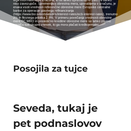
tega informativnega izračuna, ki se lahko spremenijo in zato za banko
niso zavezujoče. Spremenljiva obrestna mera, uporabljena v izračunu, je
enaka vsoti vrednosti referenčne obrestne mere Evropske centralne
banke za operacije glavnega refinanciranja
(https://www.bsi.si/en/statistics/interest-rates/ecb-interest-rates), trenutno
2% in fiksnega pribitka 2,9%. V primeru povečanja vrednosti obrestne
mere EC MRO in posledično kreditne obrestne mere se lahko znatno
poveča tudi skupni znesek, ki ga mora plačati kreditojemalec.
Posojila za tujce
Seveda, tukaj je
pet podnaslovov