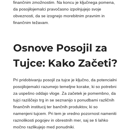
finančnim zmožnostim. Na koncu je ključnega pomena,
da posojilojemalci pravočasno izpolnjujejo svoje
obveznosti, da se izognejo morebitnim pravnim in
finančnim težavam.
Osnove Posojil za
Tujce: Kako Začeti?
Pri pridobivanju posojil za tujce je ključno, da potencialni
posojilojemalci razumejo temeljne korake, ki so potrebni
za uspešno oddajo vloge. Za začetek je pomembno, da
tujci raziščejo trg in se seznanijo s ponudbami različnih
finančnih institucij ter bančnih produktov, ki so
namenjeni tujcem. Pri tem je vredno pozornost nameniti
raznolikosti pogojev in obrestnih mer, saj se ti lahko
močno razlikujejo med ponudniki.