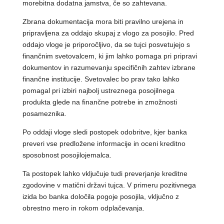
morebitna dodatna jamstva, če so zahtevana.
Zbrana dokumentacija mora biti pravilno urejena in
pripravljena za oddajo skupaj z vlogo za posojilo. Pred
oddajo vloge je priporočljivo, da se tujci posvetujejo s
finančnim svetovalcem, ki jim lahko pomaga pri pripravi
dokumentov in razumevanju specifičnih zahtev izbrane
finančne institucije. Svetovalec bo prav tako lahko
pomagal pri izbiri najbolj ustreznega posojilnega
produkta glede na finančne potrebe in zmožnosti
posameznika.
Po oddaji vloge sledi postopek odobritve, kjer banka
preveri vse predložene informacije in oceni kreditno
sposobnost posojilojemalca.
Ta postopek lahko vključuje tudi preverjanje kreditne
zgodovine v matični državi tujca. V primeru pozitivnega
izida bo banka določila pogoje posojila, vključno z
obrestno mero in rokom odplačevanja.