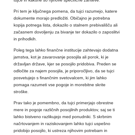
tujce in kakšne so njihove specifične zahteve.
Pri tem je ključnega pomena, da tujci razumejo, katere
dokumente morajo predložiti. Običajno je potrebna
kopija potnega lista, dokazilo o stalnem prebivališču ali
začasnem dovoljenju za bivanje ter dokazilo o zaposlitvi
in prihodkih.
Poleg tega lahko finančne institucije zahtevajo dodatna
jamstva, kot je zavarovanje posojila ali porok, ki je
državljan države, kjer se posojilo pridobiva. Preden se
odločite za najem posojila, je priporočljivo, da se tujci
posvetujejo s finančnim svetovalcem, ki jim lahko
pomaga razumeti vse pogoje in morebitne skrite
stroške.
Prav tako je pomembno, da tujci primerjajo obrestne
mere in pogoje različnih posojilnih produktov, saj se ti
lahko bistveno razlikujejo med ponudniki. S skrbnim
načrtovanjem in raziskovanjem lahko tujci uspešno
pridobijo posojilo, ki ustreza njihovim potrebam in