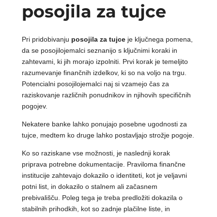
posojila za tujce
Pri pridobivanju
posojila za tujce
je ključnega pomena,
da se posojilojemalci seznanijo s ključnimi koraki in
zahtevami, ki jih morajo izpolniti. Prvi korak je temeljito
razumevanje finančnih izdelkov, ki so na voljo na trgu.
Potencialni posojilojemalci naj si vzamejo čas za
raziskovanje različnih ponudnikov in njihovih specifičnih
pogojev.
Nekatere banke lahko ponujajo posebne ugodnosti za
tujce, medtem ko druge lahko postavljajo strožje pogoje.
Ko so raziskane vse možnosti, je naslednji korak
priprava potrebne dokumentacije. Praviloma finančne
institucije zahtevajo dokazilo o identiteti, kot je veljavni
potni list, in dokazilo o stalnem ali začasnem
prebivališču. Poleg tega je treba predložiti dokazila o
stabilnih prihodkih, kot so zadnje plačilne liste, in