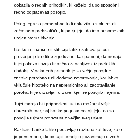
dokazila o rednih prihodkih, ki kažejo, da so sposobni
redno odplačevati posojilo.
Poleg tega so pomembna tudi dokazila o stalnem ali
začasnem prebivališču, ki potrjujejo, da ima posameznik
urejen status bivanja.
Banke in finančne institucije lahko zahtevajo tudi
preverjanje kreditne zgodovine, kar pomeni, da morajo
tujci pokazati svojo finančno zanesljivost iz preteklih
obdobij. V nekaterih primerih je za večje posojilne
zneske potrebno tudi dodatno zavarovanje, kar lahko
vključuje hipoteko na nepremičnino ali zagotavljanje
poroka, ki je državljan države, kjer se posojilo najema.
Tujci morajo biti pripravljeni tudi na možnost višjih
obrestnih mer, saj banke pogosto ocenjujejo, da so
posojila tujcem povezana z večjim tveganjem.
Različne banke lahko postavljajo različne zahteve, zato
je pomembno, da se tujci temeljito pozanimajo o vseh