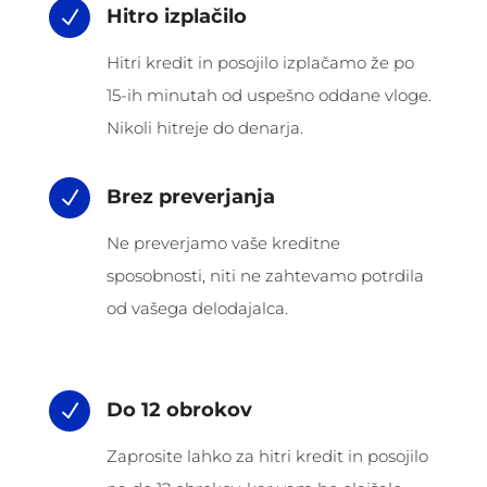
Hitro izplačilo
N
Hitri kredit in posojilo izplačamo že po
15-ih minutah od uspešno oddane vloge.
Nikoli hitreje do denarja.
Brez preverjanja
N
Ne preverjamo vaše kreditne
sposobnosti, niti ne zahtevamo potrdila
od vašega delodajalca.
Do 12 obrokov
N
Zaprosite lahko za hitri kredit in posojilo