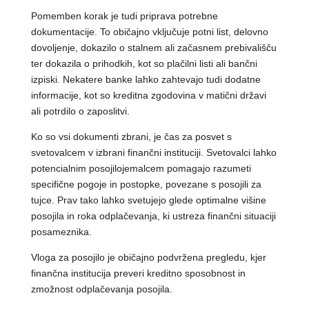
Pomemben korak je tudi priprava potrebne
dokumentacije. To običajno vključuje potni list, delovno
dovoljenje, dokazilo o stalnem ali začasnem prebivališču
ter dokazila o prihodkih, kot so plačilni listi ali bančni
izpiski. Nekatere banke lahko zahtevajo tudi dodatne
informacije, kot so kreditna zgodovina v matični državi
ali potrdilo o zaposlitvi.
Ko so vsi dokumenti zbrani, je čas za posvet s
svetovalcem v izbrani finančni instituciji. Svetovalci lahko
potencialnim posojilojemalcem pomagajo razumeti
specifične pogoje in postopke, povezane s posojili za
tujce. Prav tako lahko svetujejo glede optimalne višine
posojila in roka odplačevanja, ki ustreza finančni situaciji
posameznika.
Vloga za posojilo je običajno podvržena pregledu, kjer
finančna institucija preveri kreditno sposobnost in
zmožnost odplačevanja posojila.