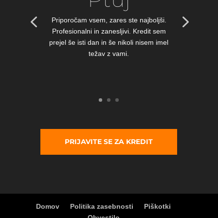
Priporočam vsem, zares ste najboljši.
Profesionalni in zanesljivi. Kredit sem
prejel še isti dan in še nikoli nisem imel
težav z vami.
PRIJAVITE SE ZA KREDIT
Domov
Politika zasebnosti
Piškotki
Obvestilo