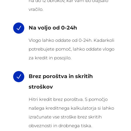
na do 12 obrokov, kar vam bo olajšalo
vračilo.
Na voljo od 0-24h
N
Vlogo lahko oddate od 0-24h. Kadarkoli
potrebujete pomoč, lahko oddate vlogo
za kredit in posojilo.
Brez poroštva in skritih
N
stroškov
Hitri kredit brez poroštva. S pomočjo
našega kreditnega kalkulatorja si lahko
izračunate vse stroške brez skritih
obveznosti in drobnega tiska.