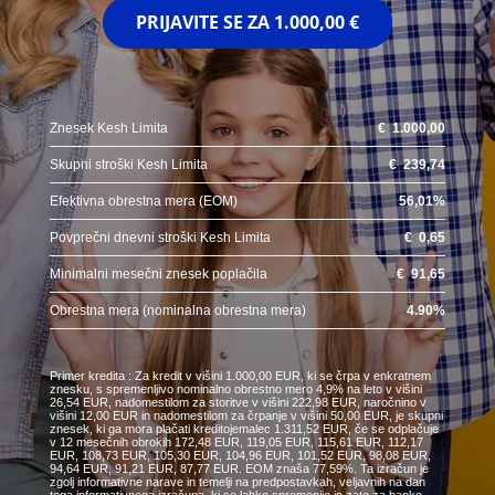
PRIJAVITE SE ZA
1.000,00 €
Znesek Kesh Limita
€
1.000,00
Skupni stroški Kesh Limita
€
239,74
Efektivna obrestna mera (EOM)
56,01
%
Povprečni dnevni stroški Kesh Limita
€
0,65
Minimalni mesečni znesek poplačila
€
91,65
Obrestna mera (nominalna obrestna mera)
4.90
%
Primer kredita : Za kredit v višini 1.000,00 EUR, ki se črpa v enkratnem
znesku, s spremenljivo nominalno obrestno mero 4,9% na leto v višini
26,54 EUR, nadomestilom za storitve v višini 222,98 EUR, naročnino v
višini 12,00 EUR in nadomestilom za črpanje v višini 50,00 EUR, je skupni
znesek, ki ga mora plačati kreditojemalec 1.311,52 EUR, če se odplačuje
v 12 mesečnih obrokih 172,48 EUR, 119,05 EUR, 115,61 EUR, 112,17
EUR, 108,73 EUR, 105,30 EUR, 104,96 EUR, 101,52 EUR, 98,08 EUR,
94,64 EUR, 91,21 EUR, 87,77 EUR. EOM znaša 77,59%. Ta izračun je
zgolj informativne narave in temelji na predpostavkah, veljavnih na dan