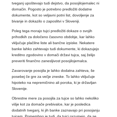
tveganj upoštevajo tudi dejstvo, da posojilojemalec ni
domačin. Pogosto je potrebno predložiti dodatne
dokumente, kot so veljavni potni list, dovoljenje za
bivanje in dokazilo o zaposlitvi v Sloveniji.
Poleg tega morajo tujci predložiti dokaze o svojih
prihodkih za določeno časovno obdobje, kar lahko
vključuje plačilne liste ali bančne izpiske. Nekatere
banke lahko zahtevajo tudi dokumente, ki dokazujejo
kreditno zgodovino v domači državi tujca, saj želijo
preveriti finančno zanesljivost posojilojemalca.
Zavarovanje posojila je lahko dodatna zahteva, še
posebej če gre za večje zneske. To lahko vključuje
hipoteko na nepremičnino ali poroka, ki je državljan
Slovenije.
Obrestne mere za posojila za tujce so lahko nekoliko
višje kot za domače prebivalce, kar je posledica
dodatnih tveganj, ki jih banke zaznavajo pri posojanju
tujcem. Pomembno je tudi, da tujci razumejo, da se