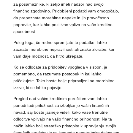
za posameznike, ki želijo imeti nadzor nad svojo
finančno zgodovino. Pridobljeni podatki vam omogočajo,
da prepoznate morebitne napake in jih pravočasno
popravite, kar lahko pozitivno vpliva na vašo kreditno
sposobnost.
Poleg tega, če redno spremljate te podatke, lahko
zaznate morebitne nepravilnosti ali znake zlorabe, kar
vam daje možnost, da hitro ukrepate.
Ko se odločate za pridobitev vpogleda v sisbon, je
pomembno, da razumete postopek in kaj lahko
pričakujete. Tako boste bolje pripravljeni na morebitne
izzive, ki se lahko pojavijo.
Pregled nad vašim kreditnim poročilom vam lahko
ponudi tudi priložnost za izboljšanje vaših finančnih
navad, saj boste jasneje videli, kako vaše trenutne
odločitve vplivajo na vašo finančno prihodnost. Na ta
način lahko bolj strateško pristopite k upravljanju svojih
finančnih sredstev in se izognete nepotrebnim dolgovom