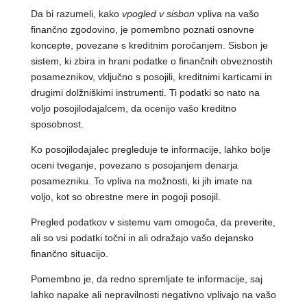
Da bi razumeli, kako
vpogled v sisbon
vpliva na vašo
finančno zgodovino, je pomembno poznati osnovne
koncepte, povezane s kreditnim poročanjem. Sisbon je
sistem, ki zbira in hrani podatke o finančnih obveznostih
posameznikov, vključno s posojili, kreditnimi karticami in
drugimi dolžniškimi instrumenti. Ti podatki so nato na
voljo posojilodajalcem, da ocenijo vašo kreditno
sposobnost.
Ko posojilodajalec pregleduje te informacije, lahko bolje
oceni tveganje, povezano s posojanjem denarja
posamezniku. To vpliva na možnosti, ki jih imate na
voljo, kot so obrestne mere in pogoji posojil.
Pregled podatkov v sistemu vam omogoča, da preverite,
ali so vsi podatki točni in ali odražajo vašo dejansko
finančno situacijo.
Pomembno je, da redno spremljate te informacije, saj
lahko napake ali nepravilnosti negativno vplivajo na vašo