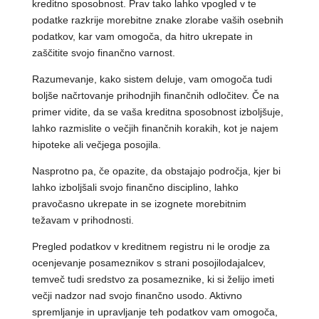
kreditno sposobnost. Prav tako lahko vpogled v te
podatke razkrije morebitne znake zlorabe vaših osebnih
podatkov, kar vam omogoča, da hitro ukrepate in
zaščitite svojo finančno varnost.
Razumevanje, kako sistem deluje, vam omogoča tudi
boljše načrtovanje prihodnjih finančnih odločitev. Če na
primer vidite, da se vaša kreditna sposobnost izboljšuje,
lahko razmislite o večjih finančnih korakih, kot je najem
hipoteke ali večjega posojila.
Nasprotno pa, če opazite, da obstajajo področja, kjer bi
lahko izboljšali svojo finančno disciplino, lahko
pravočasno ukrepate in se izognete morebitnim
težavam v prihodnosti.
Pregled podatkov v kreditnem registru ni le orodje za
ocenjevanje posameznikov s strani posojilodajalcev,
temveč tudi sredstvo za posameznike, ki si želijo imeti
večji nadzor nad svojo finančno usodo. Aktivno
spremljanje in upravljanje teh podatkov vam omogoča,