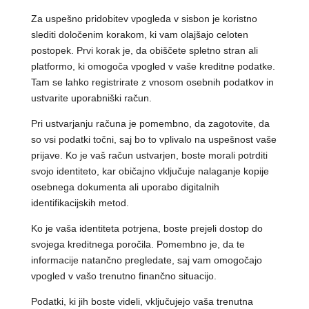
Za uspešno pridobitev vpogleda v sisbon je koristno
slediti določenim korakom, ki vam olajšajo celoten
postopek. Prvi korak je, da obiščete spletno stran ali
platformo, ki omogoča vpogled v vaše kreditne podatke.
Tam se lahko registrirate z vnosom osebnih podatkov in
ustvarite uporabniški račun.
Pri ustvarjanju računa je pomembno, da zagotovite, da
so vsi podatki točni, saj bo to vplivalo na uspešnost vaše
prijave. Ko je vaš račun ustvarjen, boste morali potrditi
svojo identiteto, kar običajno vključuje nalaganje kopije
osebnega dokumenta ali uporabo digitalnih
identifikacijskih metod.
Ko je vaša identiteta potrjena, boste prejeli dostop do
svojega kreditnega poročila. Pomembno je, da te
informacije natančno pregledate, saj vam omogočajo
vpogled v vašo trenutno finančno situacijo.
Podatki, ki jih boste videli, vključujejo vaša trenutna