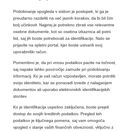
Pridobivanje vpogleda v sisbon je postopek, ki ga je
preudarno razdeliti na več jasnih korakov, da bi bil čim
bolj učinkovit. Najprej je potrebno zbrati vse relevantne
osebne dokumente, kot so osebna izkaznica ali potni
list, saj jih boste potrebovali za identifikacijo. Nato se
prijavite na spletni portal, kjer boste ustvarili svoj
uporabniški račun.
Pomembno je, da pri vnosu podatkov pazite na točnost,
saj napake lahko povzročijo zamude pri pridobivanju
informacij. Ko je vaš račun vzpostavljen, morate potrditi
svojo identiteto, kar se ponavadi izvede z nalaganjem
dokumentov ali uporabo elektronskih identifikacijskih
storitev.
Ko je identifikacija uspešno zaključena, boste prejeli
dostop do svojih kreditnih podatkov. Pregled teh
podatkov je ključnega pomena, saj vam omogoča
vpogled v stanje vaših finančnih obveznosti, vključno z