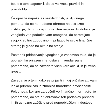
boste s tem zagotovili, da so vsi vnosi pravilni in
posodobljeni.
Če opazite napake ali neskladnosti, je ključnega
pomena, da se nemudoma obrnete na ustrezne
institucije, da popravijo morebitne napake. Pridobivanje
vpogleda v te podatke vam omogoča, da spremljate
svojo kreditno zgodovino in prilagodite svoje finančne
strategije glede na aktualno stanje.
Postopek pridobivanja vpogleda je zasnovan tako, da je
uporabniku prijazen in enostaven, vendar pa je
pomembno, da se zavedate vseh korakov, ki jih je treba
izvesti.
Zavedanje o tem, kako se prijaviti in kaj pričakovati, vam
lahko prihrani čas in zmanjša morebitne nevšečnosti.
Poleg tega, ker gre za občutljive finančne informacije, je
pomembno, da ste pri obravnavi teh podatkov previdni
in jih ustrezno zaščitite pred nepooblaščenim dostopom.