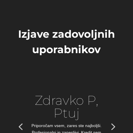
Izjave zadovoljnih
uporabnikov
Zdravko P,
Ptuj
Priporočam vsem, zares ste najboljši.
Profesionalni in zanesljivi. Kredit sem