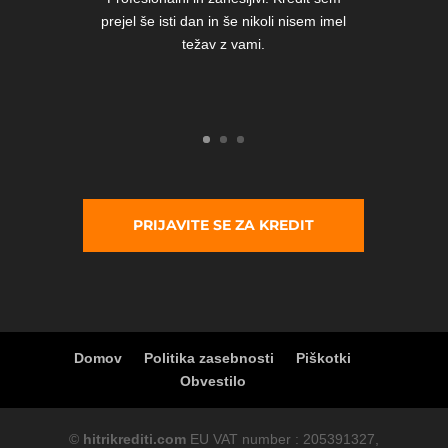
prejel še isti dan in še nikoli nisem imel
težav z vami.
PRIJAVITE SE ZA KREDIT
Domov
Politika zasebnosti
Piškotki
Obvestilo
©
hitrikrediti.com
EU VAT number : 205391327,