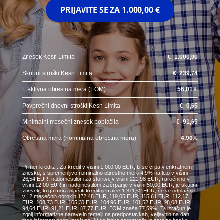
PRIJAVITE SE ZA
1.000,00 €
Znesek Kesh Limita
€
1.000,00
Skupni stroški Kesh Limita
€
239,74
Efektivna obrestna mera (EOM)
56,01
%
Povprečni dnevni stroški Kesh Limita
€
0,65
Minimalni mesečni znesek poplačila
€
91,65
Obrestna mera (nominalna obrestna mera)
4.90
%
Primer kredita : Za kredit v višini 1.000,00 EUR, ki se črpa v enkratnem
znesku, s spremenljivo nominalno obrestno mero 4,9% na leto v višini
26,54 EUR, nadomestilom za storitve v višini 222,98 EUR, naročnino v
višini 12,00 EUR in nadomestilom za črpanje v višini 50,00 EUR, je skupni
znesek, ki ga mora plačati kreditojemalec 1.311,52 EUR, če se odplačuje
v 12 mesečnih obrokih 172,48 EUR, 119,05 EUR, 115,61 EUR, 112,17
EUR, 108,73 EUR, 105,30 EUR, 104,96 EUR, 101,52 EUR, 98,08 EUR,
94,64 EUR, 91,21 EUR, 87,77 EUR. EOM znaša 77,59%. Ta izračun je
zgolj informativne narave in temelji na predpostavkah, veljavnih na dan