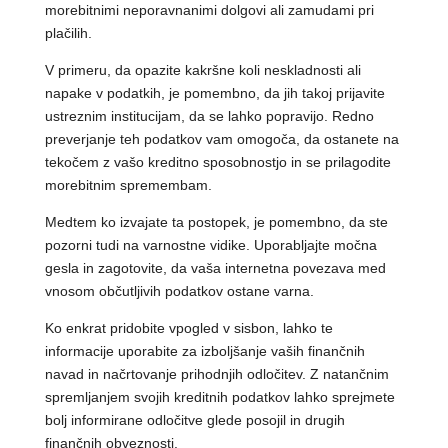
morebitnimi neporavnanimi dolgovi ali zamudami pri
plačilih.
V primeru, da opazite kakršne koli neskladnosti ali
napake v podatkih, je pomembno, da jih takoj prijavite
ustreznim institucijam, da se lahko popravijo. Redno
preverjanje teh podatkov vam omogoča, da ostanete na
tekočem z vašo kreditno sposobnostjo in se prilagodite
morebitnim spremembam.
Medtem ko izvajate ta postopek, je pomembno, da ste
pozorni tudi na varnostne vidike. Uporabljajte močna
gesla in zagotovite, da vaša internetna povezava med
vnosom občutljivih podatkov ostane varna.
Ko enkrat pridobite vpogled v sisbon, lahko te
informacije uporabite za izboljšanje vaših finančnih
navad in načrtovanje prihodnjih odločitev. Z natančnim
spremljanjem svojih kreditnih podatkov lahko sprejmete
bolj informirane odločitve glede posojil in drugih
finančnih obveznosti.