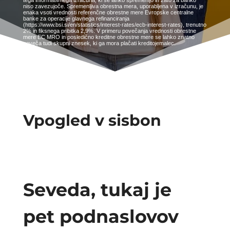
tega informativnega izračuna, ki se lahko spremenijo in zato za banko
niso zavezujoče. Spremenljiva obrestna mera, uporabljena v izračunu, je
enaka vsoti vrednosti referenčne obrestne mere Evropske centralne
banke za operacije glavnega refinanciranja
(https://www.bsi.si/en/statistics/interest-rates/ecb-interest-rates), trenutno
2% in fiksnega pribitka 2,9%. V primeru povečanja vrednosti obrestne
mere EC MRO in posledično kreditne obrestne mere se lahko znatno
poveča tudi skupni znesek, ki ga mora plačati kreditojemalec.
Vpogled v sisbon
Seveda, tukaj je
pet podnaslovov