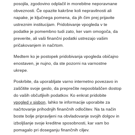
posojila, zgodovino odplačil in morebitne neporavnane
obveznosti. Če opazite kakršne koli nepravilnosti ali
napake, je ključnega pomena, da jih čim prej prijavite
ustreznim institucijam. Pridobivanje vpogleda v te
podatke je pomembno tudi zato, ker vam omogoča, da
preverite, ali vaši finančni podatki ustrezajo vašim
pričakovanjem in načrtom.
Medtem ko je postopek pridobivanja vpogleda običajno
enostaven, je nujno, da ste pozorni na varnostne
ukrepe.
Poskrbite, da uporabljate varno internetno povezavo in
zaščitite svoje geslo, da preprečite nepooblaščen dostop
do vaših občutljivih podatkov. Ko enkrat pridobite
vpogled v sisbon
, lahko te informacije uporabite za
načrtovanje prihodnjih finančnih odločitev. Na ta način
boste bolje pripravljeni na obvladovanje svojih dolgov in
izboljšanje svoje kreditne sposobnosti, kar vam bo
pomagalo pri doseganju finančnih ciljev.