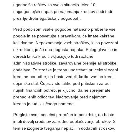
ugodnejšo rešitev za svojo situacijo. Med 10
najpogostejših napak pri najemanju kreditov sodi tudi
prezrtje drobnega tiska v pogodbah.
Pred podpisom vsake pogodbe natančno preberite vse
pogoje in se posvetujte s pravnikom, če imate kakršne
koli dvome. Nepoznavanje vseh stroškov, ki so povezani
s kreditom, je še ena pogosta napaka. Poleg glavnice in
obresti lahko krediti vključujejo tudi različne
administrativne stroške, zavarovalne premije ali stroške
obdelave. Te stroške je treba upoštevati pri celotni oceni
kreditne ponudbe, da boste vedeli, koliko vas bo kredit
dejansko stal. Čeprav ste lahko pod pritiskom zaradi
nujnih finančnih potreb, je ključno, da ne sprejemate
prenagljenih odločitev. Načrtovanje pred najemom
kredita je tudi ključnega pomena.
Preglejte svoj mesečni proračun in poskrbite, da boste
imeli dovolj sredstev za redno odplačevanje obrokov. S
tem se izognete tveganju neplačil in dodatnih stroškov,