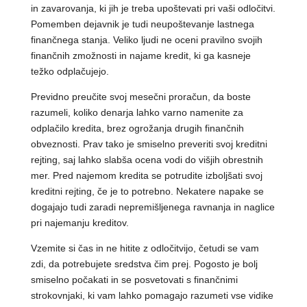
in zavarovanja, ki jih je treba upoštevati pri vaši odločitvi.
Pomemben dejavnik je tudi neupoštevanje lastnega
finančnega stanja. Veliko ljudi ne oceni pravilno svojih
finančnih zmožnosti in najame kredit, ki ga kasneje
težko odplačujejo.
Previdno preučite svoj mesečni proračun, da boste
razumeli, koliko denarja lahko varno namenite za
odplačilo kredita, brez ogrožanja drugih finančnih
obveznosti. Prav tako je smiselno preveriti svoj kreditni
rejting, saj lahko slabša ocena vodi do višjih obrestnih
mer. Pred najemom kredita se potrudite izboljšati svoj
kreditni rejting, če je to potrebno. Nekatere napake se
dogajajo tudi zaradi nepremišljenega ravnanja in naglice
pri najemanju kreditov.
Vzemite si čas in ne hitite z odločitvijo, četudi se vam
zdi, da potrebujete sredstva čim prej. Pogosto je bolj
smiselno počakati in se posvetovati s finančnimi
strokovnjaki, ki vam lahko pomagajo razumeti vse vidike