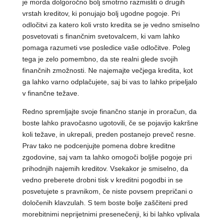
je morda dolgoročno bolj smotrno razmisliti o drugih
vrstah kreditov, ki ponujajo bolj ugodne pogoje. Pri
odločitvi za katero koli vrsto kredita se je vedno smiselno
posvetovati s finančnim svetovalcem, ki vam lahko
pomaga razumeti vse posledice vaše odločitve. Poleg
tega je zelo pomembno, da ste realni glede svojih
finančnih zmožnosti. Ne najemajte večjega kredita, kot
ga lahko varno odplačujete, saj bi vas to lahko pripeljalo
v finančne težave.
Redno spremljajte svoje finančno stanje in proračun, da
boste lahko pravočasno ugotovili, če se pojavijo kakršne
koli težave, in ukrepali, preden postanejo preveč resne.
Prav tako ne podcenjujte pomena dobre kreditne
zgodovine, saj vam ta lahko omogoči boljše pogoje pri
prihodnjih najemih kreditov. Vsekakor je smiselno, da
vedno preberete drobni tisk v kreditni pogodbi in se
posvetujete s pravnikom, če niste povsem prepričani o
določenih klavzulah. S tem boste bolje zaščiteni pred
morebitnimi neprijetnimi presenečenji, ki bi lahko vplivala