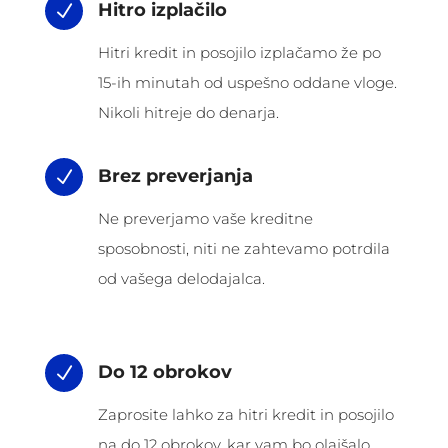
Hitro izplačilo
N
Hitri kredit in posojilo izplačamo že po
15-ih minutah od uspešno oddane vloge.
Nikoli hitreje do denarja.
Brez preverjanja
N
Ne preverjamo vaše kreditne
sposobnosti, niti ne zahtevamo potrdila
od vašega delodajalca.
Do 12 obrokov
N
Zaprosite lahko za hitri kredit in posojilo
na do 12 obrokov, kar vam bo olajšalo