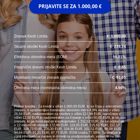
PRIJAVITE SE ZA
1.000,00 €
Znesek Kesh Limita
€
1.000,00
Skupni stroški Kesh Limita
€
239,74
Efektivna obrestna mera (EOM)
56,01
%
Povprečni dnevni stroški Kesh Limita
€
0,65
Minimalni mesečni znesek poplačila
€
91,65
Obrestna mera (nominalna obrestna mera)
4.90
%
Primer kredita : Za kredit v višini 1.000,00 EUR, ki se črpa v enkratnem
znesku, s spremenljivo nominalno obrestno mero 4,9% na leto v višini
26,54 EUR, nadomestilom za storitve v višini 222,98 EUR, naročnino v
višini 12,00 EUR in nadomestilom za črpanje v višini 50,00 EUR, je skupni
znesek, ki ga mora plačati kreditojemalec 1.311,52 EUR, če se odplačuje
v 12 mesečnih obrokih 172,48 EUR, 119,05 EUR, 115,61 EUR, 112,17
EUR, 108,73 EUR, 105,30 EUR, 104,96 EUR, 101,52 EUR, 98,08 EUR,
94,64 EUR, 91,21 EUR, 87,77 EUR. EOM znaša 77,59%. Ta izračun je
zgolj informativne narave in temelji na predpostavkah, veljavnih na dan