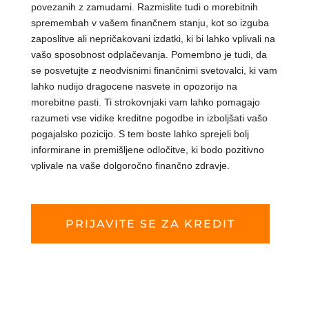
povezanih z zamudami. Razmislite tudi o morebitnih
spremembah v vašem finančnem stanju, kot so izguba
zaposlitve ali nepričakovani izdatki, ki bi lahko vplivali na
vašo sposobnost odplačevanja. Pomembno je tudi, da
se posvetujte z neodvisnimi finančnimi svetovalci, ki vam
lahko nudijo dragocene nasvete in opozorijo na
morebitne pasti. Ti strokovnjaki vam lahko pomagajo
razumeti vse vidike kreditne pogodbe in izboljšati vašo
pogajalsko pozicijo. S tem boste lahko sprejeli bolj
informirane in premišljene odločitve, ki bodo pozitivno
vplivale na vaše dolgoročno finančno zdravje.
PRIJAVITE SE ZA KREDIT