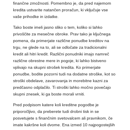
finančne zmožnosti. Pomembno je, da pred najemom
kredita ustvarite natančen proračun, ki vključuje vse
vaše prihodke in izdatke.
Tako boste imeli jasno sliko o tem, koliko si lahko
privoščite za mesečne obroke. Prav tako je ključnega
pomena, da primerjate različne ponudbe kreditov na
trgu, ne glede na to, ali se odločate za tradicionalni
kredit ali hitri kredit. Različni ponudniki imajo namreč
različne obrestne mere in pogoje, ki lahko bistveno
vplivajo na skupni strošek kredita. Ko primerjate
ponudbe, bodite pozorni tudi na dodatne stroške, kot so
stroški obdelave, zavarovanja in morebitne kazni za
predčasno odplačilo. Ti stroški lahko močno povečajo
skupni znesek, ki ga boste morali vrniti.
Pred podpisom katere koli kreditne pogodbe je
priporočljivo, da preberete tudi drobni tisk in se
posvetujete s finančnim svetovalcem ali pravnikom, če
imate kakršne koli dvome. Ena izmed 10 najpogostejših