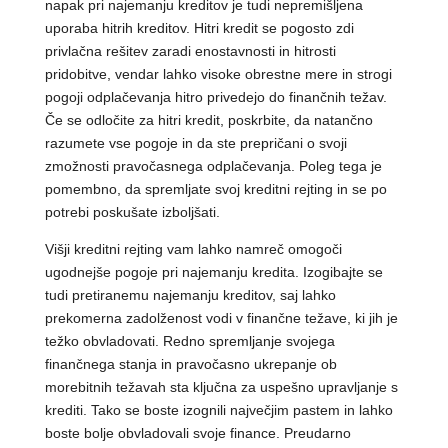
napak pri najemanju kreditov je tudi nepremišljena
uporaba hitrih kreditov. Hitri kredit se pogosto zdi
privlačna rešitev zaradi enostavnosti in hitrosti
pridobitve, vendar lahko visoke obrestne mere in strogi
pogoji odplačevanja hitro privedejo do finančnih težav.
Če se odločite za hitri kredit, poskrbite, da natančno
razumete vse pogoje in da ste prepričani o svoji
zmožnosti pravočasnega odplačevanja. Poleg tega je
pomembno, da spremljate svoj kreditni rejting in se po
potrebi poskušate izboljšati.
Višji kreditni rejting vam lahko namreč omogoči
ugodnejše pogoje pri najemanju kredita. Izogibajte se
tudi pretiranemu najemanju kreditov, saj lahko
prekomerna zadolženost vodi v finančne težave, ki jih je
težko obvladovati. Redno spremljanje svojega
finančnega stanja in pravočasno ukrepanje ob
morebitnih težavah sta ključna za uspešno upravljanje s
krediti. Tako se boste izognili največjim pastem in lahko
boste bolje obvladovali svoje finance. Preudarno