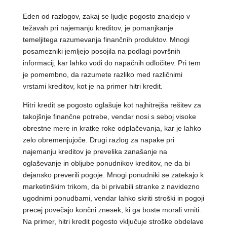
Eden od razlogov, zakaj se ljudje pogosto znajdejo v
težavah pri najemanju kreditov, je pomanjkanje
temeljitega razumevanja finančnih produktov. Mnogi
posamezniki jemljejo posojila na podlagi površnih
informacij, kar lahko vodi do napačnih odločitev. Pri tem
je pomembno, da razumete razliko med različnimi
vrstami kreditov, kot je na primer hitri kredit.
Hitri kredit se pogosto oglašuje kot najhitrejša rešitev za
takojšnje finančne potrebe, vendar nosi s seboj visoke
obrestne mere in kratke roke odplačevanja, kar je lahko
zelo obremenjujoče. Drugi razlog za napake pri
najemanju kreditov je prevelika zanašanje na
oglaševanje in obljube ponudnikov kreditov, ne da bi
dejansko preverili pogoje. Mnogi ponudniki se zatekajo k
marketinškim trikom, da bi privabili stranke z navidezno
ugodnimi ponudbami, vendar lahko skriti stroški in pogoji
precej povečajo končni znesek, ki ga boste morali vrniti.
Na primer, hitri kredit pogosto vključuje stroške obdelave