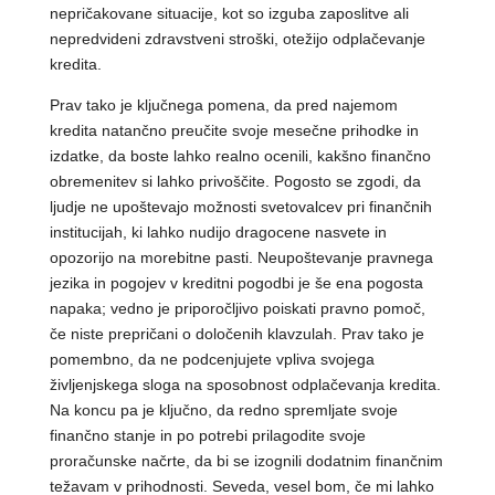
nepričakovane situacije, kot so izguba zaposlitve ali
nepredvideni zdravstveni stroški, otežijo odplačevanje
kredita.
Prav tako je ključnega pomena, da pred najemom
kredita natančno preučite svoje mesečne prihodke in
izdatke, da boste lahko realno ocenili, kakšno finančno
obremenitev si lahko privoščite. Pogosto se zgodi, da
ljudje ne upoštevajo možnosti svetovalcev pri finančnih
institucijah, ki lahko nudijo dragocene nasvete in
opozorijo na morebitne pasti. Neupoštevanje pravnega
jezika in pogojev v kreditni pogodbi je še ena pogosta
napaka; vedno je priporočljivo poiskati pravno pomoč,
če niste prepričani o določenih klavzulah. Prav tako je
pomembno, da ne podcenjujete vpliva svojega
življenjskega sloga na sposobnost odplačevanja kredita.
Na koncu pa je ključno, da redno spremljate svoje
finančno stanje in po potrebi prilagodite svoje
proračunske načrte, da bi se izognili dodatnim finančnim
težavam v prihodnosti. Seveda, vesel bom, če mi lahko