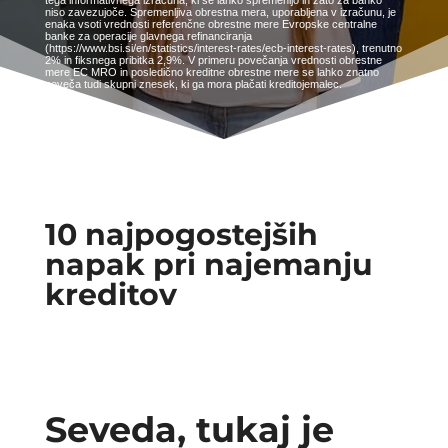
tega informativnega izračuna, ki se lahko spremenijo in zato za banko
niso zavezujoče. Spremenljiva obrestna mera, uporabljena v izračunu, je
enaka vsoti vrednosti referenčne obrestne mere Evropske centralne
banke za operacije glavnega refinanciranja
(https://www.bsi.si/en/statistics/interest-rates/ecb-interest-rates), trenutno
2% in fiksnega pribitka 2,9%. V primeru povečanja vrednosti obrestne
mere EC MRO in posledično kreditne obrestne mere se lahko znatno
poveča tudi skupni znesek, ki ga mora plačati kreditojemalec.
10 najpogostejših
napak pri najemanju
kreditov
Seveda, tukaj je