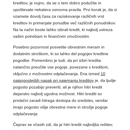
kreditov, je nujno, da se o tem dobro podučite in
upoštevate nekatera osnovna pravila. Prvi korak je, da si
vzamete dovolj časa za raziskovanje različnih vrst
kreditov in primerjate ponudbe več različnih ponudnikov.
Na ta način boste lahko izbrali kredit, ki najbolj ustreza
vašim potrebam in finančnim zmožnostim.
Posebno pozornost posvetite obrestnim meram in
dodatnim stroškom, ki so lahko del pogojev kreditne
pogodbe. Pomembno je tudi, da pri izbiri kredita
natančno preučite vse pogoje, povezane s kreditom,
vključno z možnostmi odplačevanja. Ena izmed
10
najpogostejših napak pri najemanju kreditov
je, da ljudje
pogosto pozabijo preveriti, ali je njihov hitri kredit
dejansko najbolj ugodna možnost. Hitri krediti so
privlačni zaradi hitrega dostopa do sredstev, vendar
imajo pogosto višje obrestne mere in strožje pogoje
odplačevanja.
Čeprav se včasih zdi, da je hitri kredit najboljša rešitev,