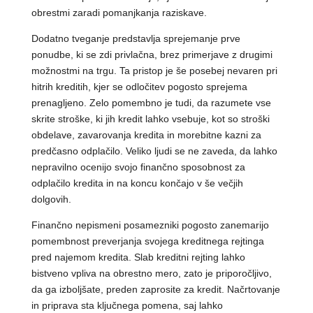
obrestmi zaradi pomanjkanja raziskave.
Dodatno tveganje predstavlja sprejemanje prve
ponudbe, ki se zdi privlačna, brez primerjave z drugimi
možnostmi na trgu. Ta pristop je še posebej nevaren pri
hitrih kreditih, kjer se odločitev pogosto sprejema
prenagljeno. Zelo pomembno je tudi, da razumete vse
skrite stroške, ki jih kredit lahko vsebuje, kot so stroški
obdelave, zavarovanja kredita in morebitne kazni za
predčasno odplačilo. Veliko ljudi se ne zaveda, da lahko
nepravilno ocenijo svojo finančno sposobnost za
odplačilo kredita in na koncu končajo v še večjih
dolgovih.
Finančno nepismeni posamezniki pogosto zanemarijo
pomembnost preverjanja svojega kreditnega rejtinga
pred najemom kredita. Slab kreditni rejting lahko
bistveno vpliva na obrestno mero, zato je priporočljivo,
da ga izboljšate, preden zaprosite za kredit. Načrtovanje
in priprava sta ključnega pomena, saj lahko