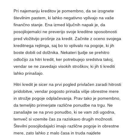
Pri najemanju kreditov je pomembno, da se izognete
številnim pastem, ki lahko negativno vplivajo na vaše
finančno stanje. Ena izmed ključnih napak je, da
posojilojemalci ne preverijo svoje kreditne sposobnosti
pred vložitvijo prošnje za kredit. Začnite z oceno svojega
kreditnega rejtinga, saj bo to vplivalo na pogoje, ki jih
boste dobili od dolžnika. Nekateri ljudje se prehitro
odločijo za hitri kredit, ker potrebujejo sredstva takoj,
vendar se ne zavedajo visokih stroškov, ki jih ti krediti
lahko prinašajo.
Hitri kredit je sicer na prvi pogled privlačen zaradi hitrosti
pridobitve, vendar pogosto prinaša višje obrestne mere
in strožje pogoje odplačevanja. Prav tako je pomembno,
da temeljito primerjate različne ponudbe na trgu. Ne
zanašajte se na prvo ponudbo, ki se vam zdi ugodna,
temveč si vzemite čas za raziskavo drugih možnosti.
Številni posojilodajalci imajo različne pogoje in obrestne
mere, zato lahko z malo časa in truda najdete