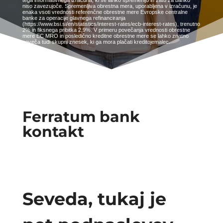
tega informativnega izračuna, ki se lahko spremenijo in zato za banko
niso zavezujoče. Spremenljiva obrestna mera, uporabljena v izračunu, je
enaka vsoti vrednosti referenčne obrestne mere Evropske centralne
banke za operacije glavnega refinanciranja
(https://www.bsi.si/en/statistics/interest-rates/ecb-interest-rates), trenutno
2% in fiksnega pribitka 2,9%. V primeru povečanja vrednosti obrestne
mere EC MRO in posledično kreditne obrestne mere se lahko znatno
poveča tudi skupni znesek, ki ga mora plačati kreditojemalec.
Ferratum bank
kontakt
Seveda, tukaj je