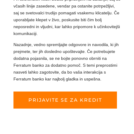
včasih linije zasedene, vendar pa ostanite potrpežljivi,
saj se svetovalci trudijo pomagati vsakemu klicatelju. Če
uporabljate klepet v živo, poskusite biti čim bolj
neposredni in vljudni, kar lahko pripomore k učinkovitejši
komunikaciji.
Nazadnje, vedno spremljajte odgovore in navodila, ki jih
prejmete, ter jih dosledno upoštevajte. Če potrebujete
dodatna pojasnila, se ne bojte ponovno obrniti na
Ferratum banko za dodatno pomoč. S temi preprostimi
nasveti lahko zagotovite, da bo vaša interakcija s
Ferratum banko kar najbolj gladka in uspešna.
PRIJAVITE SE ZA KREDIT