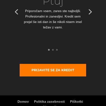
Ptuj
Priporočam vsem, zares ste najboljši.
Profesionalni in zanesljivi. Kredit sem
prejel še isti dan in še nikoli nisem imel
težav z vami.
PRIJAVITE SE ZA KREDIT
Domov
Politika zasebnosti
Piškotki