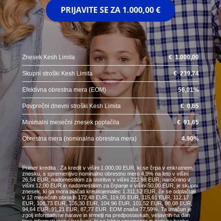
PRIJAVITE SE ZA
1.000,00 €
Znesek Kesh Limita
€
1.000,00
Skupni stroški Kesh Limita
€
239,74
Efektivna obrestna mera (EOM)
56,01
%
Povprečni dnevni stroški Kesh Limita
€
0,65
Minimalni mesečni znesek poplačila
€
91,65
Obrestna mera (nominalna obrestna mera)
4.90
%
Primer kredita : Za kredit v višini 1.000,00 EUR, ki se črpa v enkratnem
znesku, s spremenljivo nominalno obrestno mero 4,9% na leto v višini
26,54 EUR, nadomestilom za storitve v višini 222,98 EUR, naročnino v
višini 12,00 EUR in nadomestilom za črpanje v višini 50,00 EUR, je skupni
znesek, ki ga mora plačati kreditojemalec 1.311,52 EUR, če se odplačuje
v 12 mesečnih obrokih 172,48 EUR, 119,05 EUR, 115,61 EUR, 112,17
EUR, 108,73 EUR, 105,30 EUR, 104,96 EUR, 101,52 EUR, 98,08 EUR,
94,64 EUR, 91,21 EUR, 87,77 EUR. EOM znaša 77,59%. Ta izračun je
zgolj informativne narave in temelji na predpostavkah, veljavnih na dan