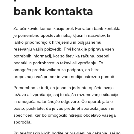
bank kontakta
Za učinkovito komunikacijo prek Ferratum bank kontakta
je pomembno upoštevati nekaj ključnih nasvetov, ki
lahko pripomorejo k hitrejšemu in bolj jasnemu
reševanju vaših poizvedb. Prvi korak je priprava vseh
potrebnih informacij, kot so številka računa, osebni
podatki in podrobnosti o težavi ali vprašanju. To
omogoča predstavnikom za podporo, da hitro
prepoznajo vaš primer in vam nudijo ustrezno pomoč.
Pomembno je tudi, da jasno in jedrnato opišete svojo
težavo ali vprašanje, saj to olajša razumevanje situacije
in omogoča natančnejše odgovore. Če uporabljate e-
pošto, poskrbite, da je vaš predmet sporočila jasen in
specifičen, kar bo omogočilo hitrejšo obdelavo vašega
sporočila.
Pri telefonskih klicih bodite pripravljeni na čakanje, saj so