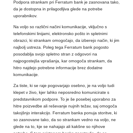
Podpora strankam pri Ferratum bank je zasnovana tako,
da je dostopna in prilagodljiva glede na potrebe
uporabnikov.
Na voljo so različni načini komunikacije, vključno s
telefonskimi linijami, elektronsko pošto in spletnimi
obrazci, ki strankam omogočajo, da izberejo način, ki jim
najbolj ustreza. Poleg tega Ferratum bank pogosto
posodablja svojo spletno stran z odgovori na
najpogostejša vprašanja, kar omogoča strankam, da
hitro najdejo potrebne informacije brez dodatne
komunikacije.
Za tiste, ki se raje pogovarjajo osebno, je na voljo tudi
klepet v živo, kjer lahko neposredno komunicirate s
predstavnikom podpore. To je še posebej uporabno za
hitre poizvedbe ali reševanje nujnih težav, saj omogoča
takojšnjo interakcijo. Ferratum banka ponuja storitve, ki
so zasnovane tako, da so strankam vedno na voljo, ne
glede na to, kje se nahajajo ali kakšne so njihove