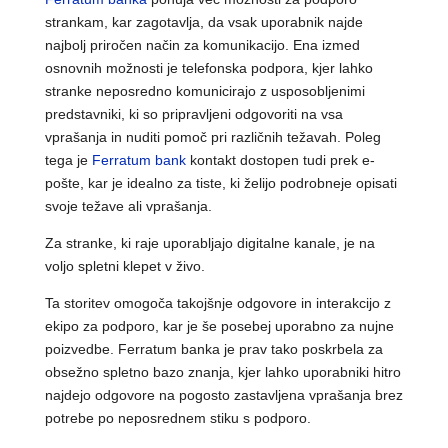
strankam, kar zagotavlja, da vsak uporabnik najde
najbolj priročen način za komunikacijo. Ena izmed
osnovnih možnosti je telefonska podpora, kjer lahko
stranke neposredno komunicirajo z usposobljenimi
predstavniki, ki so pripravljeni odgovoriti na vsa
vprašanja in nuditi pomoč pri različnih težavah. Poleg
tega je
Ferratum bank
kontakt dostopen tudi prek e-
pošte, kar je idealno za tiste, ki želijo podrobneje opisati
svoje težave ali vprašanja.
Za stranke, ki raje uporabljajo digitalne kanale, je na
voljo spletni klepet v živo.
Ta storitev omogoča takojšnje odgovore in interakcijo z
ekipo za podporo, kar je še posebej uporabno za nujne
poizvedbe. Ferratum banka je prav tako poskrbela za
obsežno spletno bazo znanja, kjer lahko uporabniki hitro
najdejo odgovore na pogosto zastavljena vprašanja brez
potrebe po neposrednem stiku s podporo.