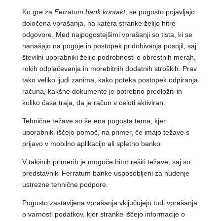
Ko gre za
Ferratum bank kontakt
, se pogosto pojavljajo
določena vprašanja, na katera stranke želijo hitre
odgovore. Med najpogostejšimi vprašanji so tista, ki se
nanašajo na pogoje in postopek pridobivanja posojil, saj
številni uporabniki želijo podrobnosti o obrestnih merah,
rokih odplačevanja in morebitnih dodatnih stroških. Prav
tako veliko ljudi zanima, kako poteka postopek odpiranja
računa, kakšne dokumente je potrebno predložiti in
koliko časa traja, da je račun v celoti aktiviran.
Tehnične težave so še ena pogosta tema, kjer
uporabniki iščejo pomoč, na primer, če imajo težave s
prijavo v mobilno aplikacijo ali spletno banko.
V takšnih primerih je mogoče hitro rešiti težave, saj so
predstavniki Ferratum banke usposobljeni za nudenje
ustrezne tehnične podpore.
Pogosto zastavljena vprašanja vključujejo tudi vprašanja
o varnosti podatkov, kjer stranke iščejo informacije o