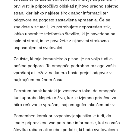
prvi vrsti je priporočljivo obiskati njihovo uradno spletno
stran, kjer lahko najdete širok nabor informacij ter
odgovore na pogosto zastavljena vprašanja. Če se
znajdete v situaciji, ko potrebujete neposreden stik,
lahko uporabite telefonsko številko, ki je navedena na
spletni strani, in se povežete z njihovimi strokovno
usposobljenimi svetovalci.
Za tiste, ki raje komunicirajo pisno, je na voljo tudi e-
poštna podpora. To omogoča podrobno razlago vaših
vprašanj ali težav, na katera boste prejeli odgovor v
najkrajšem možnem času.
Ferratum bank kontakt je zasnovan tako, da omogoča
tudi uporabo klepeta v živo, kar je izjemno priročno za
hitro reševanje vprašanj, saj omogoča takojšen odziv.
Pomemben korak pri vzpostavljanju stika je tudi, da
imate pripravljene vse potrebne informacije, kot so vaša
številka računa ali osebni podatki, ki bodo svetovalcem