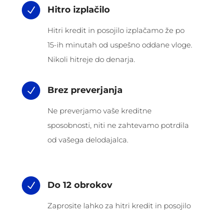
Hitro izplačilo
N
Hitri kredit in posojilo izplačamo že po
15-ih minutah od uspešno oddane vloge.
Nikoli hitreje do denarja.
Brez preverjanja
N
Ne preverjamo vaše kreditne
sposobnosti, niti ne zahtevamo potrdila
od vašega delodajalca.
Do 12 obrokov
N
Zaprosite lahko za hitri kredit in posojilo