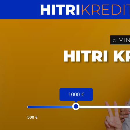
5 MI
HITRI 
1000 €
500 €