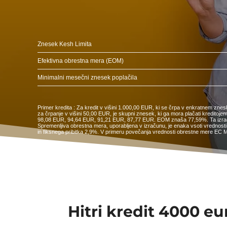
Znesek Kesh Limita
Efektivna obrestna mera (EOM)
Minimalni mesečni znesek poplačila
Primer kredita : Za kredit v višini 1.000,00 EUR, ki se črpa v enkratnem zne
za črpanje v višini 50,00 EUR, je skupni znesek, ki ga mora plačati kredi
98,08 EUR, 94,64 EUR, 91,21 EUR, 87,77 EUR. EOM znaša 77,59%. Ta izračun j
Spremenljiva obrestna mera, uporabljena v izračunu, je enaka vsoti vrednosti 
in fiksnega pribitka 2,9%. V primeru povečanja vrednosti obrestne mere EC M
Hitri kredit 4000 eu