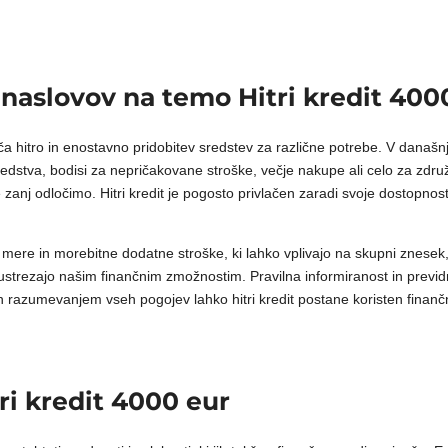
dnaslovov na temo Hitri kredit 400
goča hitro in enostavno pridobitev sredstev za različne potrebe. V dana
redstva, bodisi za nepričakovane stroške, večje nakupe ali celo za zdr
anj odločimo. Hitri kredit je pogosto privlačen zaradi svoje dostopnosti
ere in morebitne dodatne stroške, ki lahko vplivajo na skupni znesek, 
 ustrezajo našim finančnim zmožnostim. Pravilna informiranost in previdna
n razumevanjem vseh pogojev lahko hitri kredit postane koristen fina
tri kredit 4000 eur