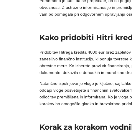
Pomembno je tudi, da se prepričate, da so pogoji 
obveznosti. Z ustrezno informiranostjo in premišlje
vam bo pomagala pri odgovornem upravljanju ose
Kako pridobiti Hitri kre
Pridobitev Hitrega kredita 4000 eur brez zapletov
zanesljivo finančno institucijo, ki ponuja tovrstn
obrestne mere. Ko izberete pravi vir financiranja,
dokumente, dokazila o dohodkih in morebitne dru
Natančno izpolnjevanje vloge je ključno, saj lahko
oddajo vloge posvetujete s finančnim svetovalcem
odločitev premišljena in informirana. Ko je vloga
korakov bo omogočilo gladko in brezskrbno pridob
Korak za korakom vodnik,