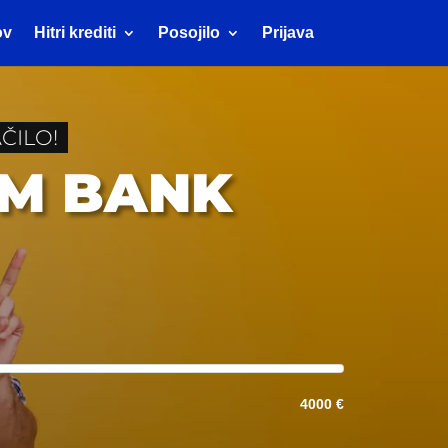
ov
Hitri krediti
Posojilo
Prijava
ČILO!
UM BANK
4000 €