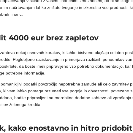
odplačevanja v skladu z vašimi finančnimi zmožnostmi, da bi se izognil
nim načrtovanjem lahko znižate tveganje in izkoristite vse prednosti, ki j
bnih financ.
dit 4000 eur brez zapletov
 zahteva nekaj osnovnih korakov, ki lahko bistveno olajšajo celoten po
e kredite. Poglobljeno raziskovanje in primerjava različnih ponudnikov v
 poskrbite, da boste imeli pripravljeno vso potrebno dokumentacijo, kar 
ge potrebne informacije.
 pomanjkljivi podatki povzročijo nepotrebne zamude ali celo zavrnitev pr
, ki vam lahko pomaga razumeti vse pogoje in obveznosti, povezane s k
 oddana, bodite pripravljeni na morebitne dodatne zahteve ali vprašanj
itev želenega kredita.
 kako enostavno in hitro pridobiti