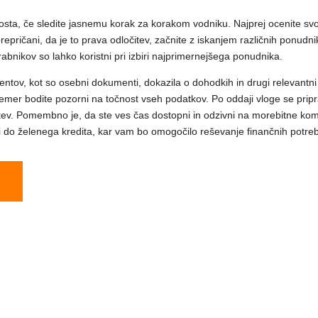
osta, če sledite jasnemu korak za korakom vodniku. Najprej ocenite svoj
epričani, da je to prava odločitev, začnite z iskanjem različnih ponud
abnikov so lahko koristni pri izbiri najprimernejšega ponudnika.
ntov, kot so osebni dokumenti, dokazila o dohodkih in drugi relevantni 
i čemer bodite pozorni na točnost vseh podatkov. Po oddaji vloge se prip
ev. Pomembno je, da ste ves čas dostopni in odzivni na morebitne komun
li do želenega kredita, kar vam bo omogočilo reševanje finančnih potre