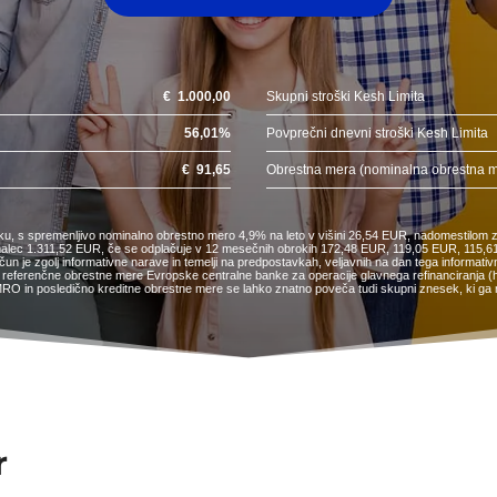
€
1.000,00
Skupni stroški Kesh Limita
56,01
%
Povprečni dnevni stroški Kesh Limita
€
91,65
Obrestna mera (nominalna obrestna 
sku, s spremenljivo nominalno obrestno mero 4,9% na leto v višini 26,54 EUR, nadomestilom z
tojemalec 1.311,52 EUR, če se odplačuje v 12 mesečnih obrokih 172,48 EUR, 119,05 EUR, 1
e zgolj informativne narave in temelji na predpostavkah, veljavnih na dan tega informativn
referenčne obrestne mere Evropske centralne banke za operacije glavnega refinanciranja (http
RO in posledično kreditne obrestne mere se lahko znatno poveča tudi skupni znesek, ki ga m
r