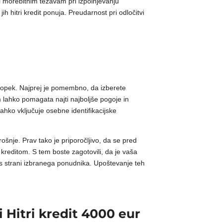
i morebitnim težavam pri izpolnjevanju
ih hitri kredit ponuja. Preudarnost pri odločitvi
stopek. Najprej je pomembno, da izberete
am lahko pomagata najti najboljše pogoje in
lahko vključuje osebne identifikacijske
ošnje. Prav tako je priporočljivo, da se pred
reditom. S tem boste zagotovili, da je vaša
a s strani izbranega ponudnika. Upoštevanje teh
 Hitri kredit 4000 eur