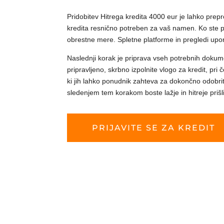
Pridobitev Hitrega kredita 4000 eur je lahko prepr
kredita resnično potreben za vaš namen. Ko ste pr
obrestne mere. Spletne platforme in pregledi upor
Naslednji korak je priprava vseh potrebnih dokume
pripravljeno, skrbno izpolnite vlogo za kredit, pr
ki jih lahko ponudnik zahteva za dokončno odobrit
sledenjem tem korakom boste lažje in hitreje priš
PRIJAVITE SE ZA KREDIT