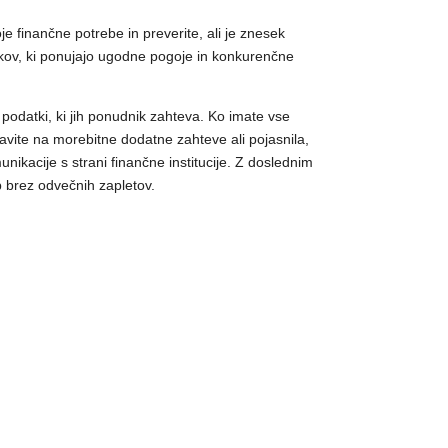
e finančne potrebe in preverite, ali je znesek
nikov, ki ponujajo ugodne pogoje in konkurenčne
podatki, ki jih ponudnik zahteva. Ko imate vse
ravite na morebitne dodatne zahteve ali pojasnila,
ikacije s strani finančne institucije. Z doslednim
b brez odvečnih zapletov.