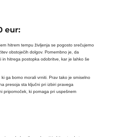
0 eur:
šnjem hitrem tempu življenja se pogosto srečujemo
užitev obstoječih dolgov. Pomembno je, da
 in hitrega postopka odobritve, kar je lahko še
ki ga bomo morali vrniti. Prav tako je smiselno
 presoja sta ključni pri izbiri pravega
nčni pripomoček, ki pomaga pri uspešnem