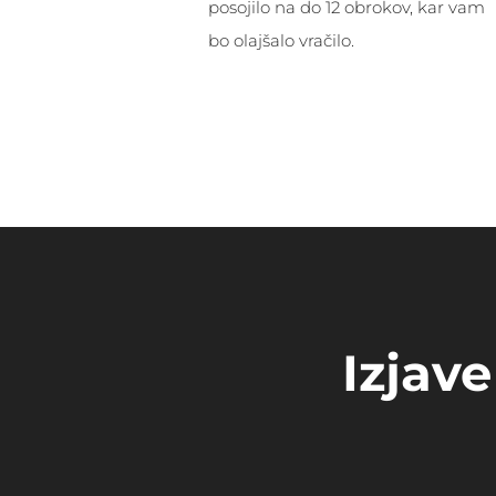
posojilo na do 12 obrokov, kar vam
bo olajšalo vračilo.
Izjav