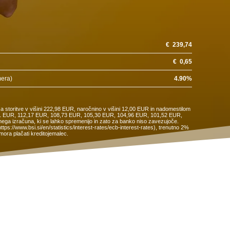
€
239,74
€
0,65
mera)
4.90
%
a storitve v višini 222,98 EUR, naročnino v višini 12,00 EUR in nadomestilom
15,61 EUR, 112,17 EUR, 108,73 EUR, 105,30 EUR, 104,96 EUR, 101,52 EUR,
ega izračuna, ki se lahko spremenijo in zato za banko niso zavezujoče.
s://www.bsi.si/en/statistics/interest-rates/ecb-interest-rates), trenutno 2%
ora plačati kreditojemalec.