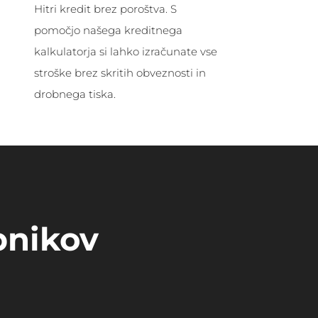
Hitri kredit brez poroštva. S
pomočjo našega kreditnega
kalkulatorja si lahko izračunate vse
stroške brez skritih obveznosti in
drobnega tiska.
bnikov