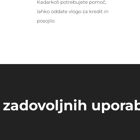
Kadarkoli potrebujete pomoč,
lahko oddate vlogo za kredit in
posojilo.
e zadovoljnih upora