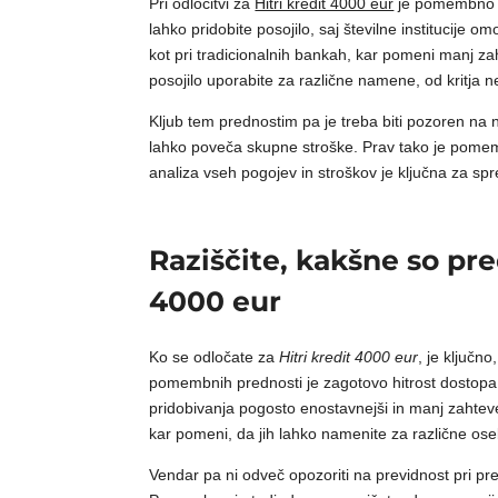
Pri odločitvi za
Hitri kredit 4000 eur
je pomembno pre
lahko pridobite posojilo, saj številne institucije 
kot pri tradicionalnih bankah, kar pomeni manj za
posojilo uporabite za različne namene, od kritja 
Kljub tem prednostim pa je treba biti pozoren na ne
lahko poveča skupne stroške. Prav tako je pomembn
analiza vseh pogojev in stroškov je ključna za sp
Raziščite, kakšne so pre
4000 eur
Ko se odločate za
Hitri kredit 4000 eur
, je ključn
pomembnih prednosti je zagotovo hitrost dostopa d
pridobivanja pogosto enostavnejši in manj zahteven 
kar pomeni, da jih lahko namenite za različne os
Vendar pa ni odveč opozoriti na previdnost pri pr