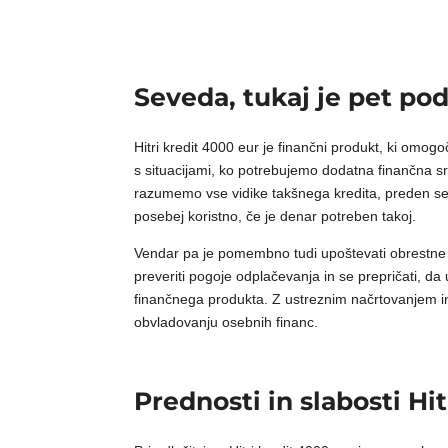
Seveda, tukaj je pet po
Hitri kredit 4000 eur je finančni produkt, ki omo
s situacijami, ko potrebujemo dodatna finančna s
razumemo vse vidike takšnega kredita, preden se z
posebej koristno, če je denar potreben takoj.
Vendar pa je pomembno tudi upoštevati obrestne m
preveriti pogoje odplačevanja in se prepričati, da
finančnega produkta. Z ustreznim načrtovanjem i
obvladovanju osebnih financ.
Prednosti in slabosti Hi