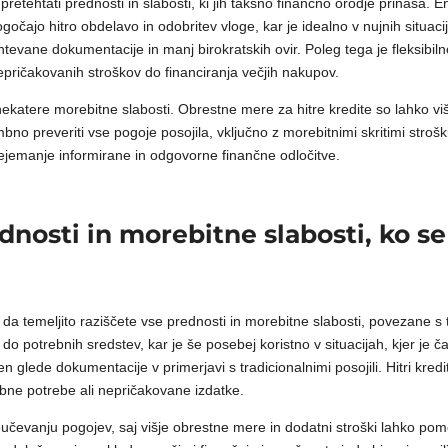
tehtati prednosti in slabosti, ki jih takšno finančno orodje prinaša. En
omogočajo hitro obdelavo in odobritev vloge, kar je idealno v nujnih situ
htevane dokumentacije in manj birokratskih ovir. Poleg tega je fleksibi
nepričakovanih stroškov do financiranja večjih nakupov.
katere morebitne slabosti. Obrestne mere za hitre kredite so lahko višje
o preveriti vse pogoje posojila, vključno z morebitnimi skritimi strošk
rejemanje informirane in odgovorne finančne odločitve.
dnosti in morebitne slabosti, ko se
o, da temeljito raziščete vse prednosti in morebitne slabosti, povezane s
o potrebnih sredstev, kar je še posebej koristno v situacijah, kjer je
glede dokumentacije v primerjavi s tradicionalnimi posojili. Hitri kredit 
ebne potrebe ali nepričakovane izdatke.
eučevanju pogojev, saj višje obrestne mere in dodatni stroški lahko pom