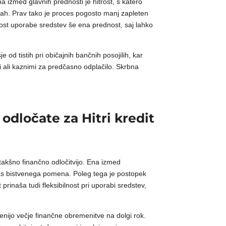
a izmed glavnih prednosti je hitrost, s katero
acijah. Prav tako je proces pogosto manj zapleten
lnost uporabe sredstev še ena prednost, saj lahko
 od tistih pri običajnih bančnih posojilih, kar
i ali kaznimi za predčasno odplačilo. Skrbna
 odločate za Hitri kredit
 takšno finančno odločitvijo. Ena izmed
 čas bistvenega pomena. Poleg tega je postopek
prinaša tudi fleksibilnost pri uporabi sredstev,
enijo večje finančne obremenitve na dolgi rok.