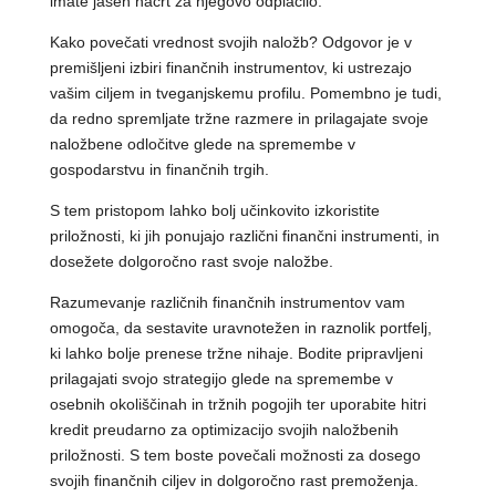
imate jasen načrt za njegovo odplačilo.
Kako povečati vrednost svojih naložb? Odgovor je v
premišljeni izbiri finančnih instrumentov, ki ustrezajo
vašim ciljem in tveganjskemu profilu. Pomembno je tudi,
da redno spremljate tržne razmere in prilagajate svoje
naložbene odločitve glede na spremembe v
gospodarstvu in finančnih trgih.
S tem pristopom lahko bolj učinkovito izkoristite
priložnosti, ki jih ponujajo različni finančni instrumenti, in
dosežete dolgoročno rast svoje naložbe.
Razumevanje različnih finančnih instrumentov vam
omogoča, da sestavite uravnotežen in raznolik portfelj,
ki lahko bolje prenese tržne nihaje. Bodite pripravljeni
prilagajati svojo strategijo glede na spremembe v
osebnih okoliščinah in tržnih pogojih ter uporabite hitri
kredit preudarno za optimizacijo svojih naložbenih
priložnosti. S tem boste povečali možnosti za dosego
svojih finančnih ciljev in dolgoročno rast premoženja.