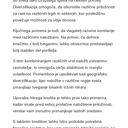
bo imela tako izrazitega vpliva na celoten portfelj.
Diverzifikacija omogoča, da izkoristite različne priložnosti
za rast na različnih trgih in sektorjih, kar posledično
povečuje možnosti za višje donose.
Ključnega pomena je tudi, da vlagatelj razume korelacije
med različnimi naložbami. Na primer, če delnice
enačimo z bolj tveganimi, lahko obveznice predstavljajo
bolj stabilen del portfelja.
S tem kombiniranjem različnih vrst naložb ustvarimo
ravnotežje, ki omogoča večjo stabilnost in manjšo
volatilnost. Pomembno je upoštevati tudi geografsko
diverzifikacijo, kjer naložbe v različne regije sveta
zmanjšajo tveganje lokalnih tržnih nihanj.
Uporaba hitrega kredita je lahko prav tako primerna,
kadar imate pred seboj privlačne naložbene priložnosti,
vendar vam trenutno primanjkuje lastnih sredstev.
S takšnim kreditom lahko hitro pridobite potrebna