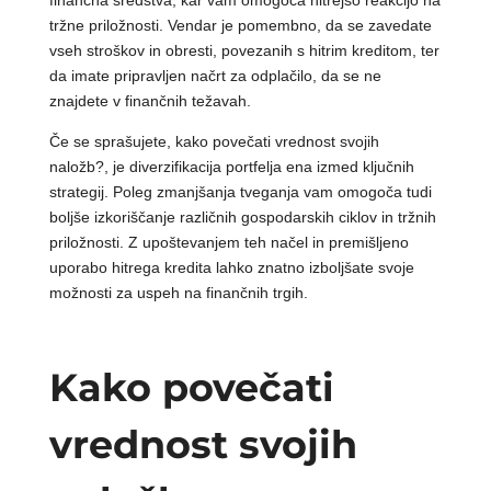
finančna sredstva, kar vam omogoča hitrejšo reakcijo na
tržne priložnosti. Vendar je pomembno, da se zavedate
vseh stroškov in obresti, povezanih s hitrim kreditom, ter
da imate pripravljen načrt za odplačilo, da se ne
znajdete v finančnih težavah.
Če se sprašujete, kako povečati vrednost svojih
naložb?, je diverzifikacija portfelja ena izmed ključnih
strategij. Poleg zmanjšanja tveganja vam omogoča tudi
boljše izkoriščanje različnih gospodarskih ciklov in tržnih
priložnosti. Z upoštevanjem teh načel in premišljeno
uporabo hitrega kredita lahko znatno izboljšate svoje
možnosti za uspeh na finančnih trgih.
Kako povečati
vrednost svojih