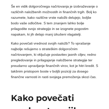
Še en vidik dolgoročnega načrtovanja je izobraževanje o
različnih naložbenih možnostih in finančnih trgih. Bolj ko
razumete, kako različne vrste naložb delujejo, boljše
bodo vaše odločitve. S tem znanjem lahko bolje
prilagodite svojo strategijo in se izognete pogostim
napakam, ki jih delajo manj izkušeni vlagatelji.
Kako povečati vrednost svojih naložb? To vprašanje
najbolje rešujemo s strateškim dolgoročnim
načrtovanjem, ki vključuje postavitev jasnih ciljev, redno
pregledovanje in prilagajanje naložbene strategije ter
preudarno upravljanje finančnih virov, kot je hitri kredit. S
takšnim pristopom boste v boljši poziciji za dosego
finančne varnosti in rasti svojega premoženja skozi čas.
Kako povečati