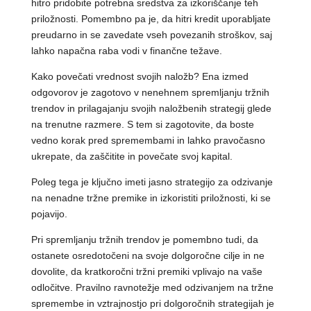
hitro pridobite potrebna sredstva za izkoriščanje teh
priložnosti. Pomembno pa je, da hitri kredit uporabljate
preudarno in se zavedate vseh povezanih stroškov, saj
lahko napačna raba vodi v finančne težave.
Kako povečati vrednost svojih naložb? Ena izmed
odgovorov je zagotovo v nenehnem spremljanju tržnih
trendov in prilagajanju svojih naložbenih strategij glede
na trenutne razmere. S tem si zagotovite, da boste
vedno korak pred spremembami in lahko pravočasno
ukrepate, da zaščitite in povečate svoj kapital.
Poleg tega je ključno imeti jasno strategijo za odzivanje
na nenadne tržne premike in izkoristiti priložnosti, ki se
pojavijo.
Pri spremljanju tržnih trendov je pomembno tudi, da
ostanete osredotočeni na svoje dolgoročne cilje in ne
dovolite, da kratkoročni tržni premiki vplivajo na vaše
odločitve. Pravilno ravnotežje med odzivanjem na tržne
spremembe in vztrajnostjo pri dolgoročnih strategijah je