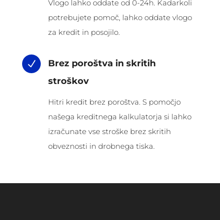
Vlogo lahko oddate od 0-24h. Kadarkoli
potrebujete pomoč, lahko oddate vlogo
za kredit in posojilo.
Brez poroštva in skritih
N
stroškov
Hitri kredit brez poroštva. S pomočjo
našega kreditnega kalkulatorja si lahko
izračunate vse stroške brez skritih
obveznosti in drobnega tiska.