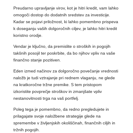
Preudarno upravljanje virov, kot je hitri kredit, vam lahko
omogoči dostop do dodatnih sredstev za investicije.
Kadar se pojavi priložnost, ki lahko pomembno prispeva
k doseganju vaših dolgoročnih ciljev, je lahko hitri kredit
koristno orodje.
Vendar je ključno, da premislite o stroških in pogojih
takšnih posojil ter poskrbite, da bo njihov vpliv na vaše
finančno stanje pozitiven.
Eden izmed načinov za dolgoročno povečanje vrednosti
naložb je tudi vztrajanje pri rednem vlaganju, ne glede
na kratkoročne tržne premike. S tem pristopom
izkoristite povprečje stroškov in zmanjšate vpliv
nestanovitnosti trga na vaš portfelj.
Poleg tega je pomembno, da redno pregledujete in
prilagajate svoje naložbene strategije glede na
spremembe v življenjskih okoliščinah, finančnih ciljih in
tržnih pogojih.