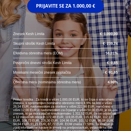
PRIJAVITE SE ZA
1.000,00 €
Znesek Kesh Limita
€
1.000,00
Skupni stroški Kesh Limita
€
239,74
Efektivna obrestna mera (EOM)
56,01
%
Povprečni dnevni stroški Kesh Limita
€
0,65
Minimalni mesečni znesek poplačila
€
91,65
Obrestna mera (nominalna obrestna mera)
4.90
%
Primer kredita : Za kredit v višini 1.000,00 EUR, ki se črpa v enkratnem
znesku, s spremenljivo nominalno obrestno mero 4,9% na leto v višini
26,54 EUR, nadomestilom za storitve v višini 222,98 EUR, naročnino v
višini 12,00 EUR in nadomestilom za črpanje v višini 50,00 EUR, je skupni
znesek, ki ga mora plačati kreditojemalec 1.311,52 EUR, če se odplačuje
v 12 mesečnih obrokih 172,48 EUR, 119,05 EUR, 115,61 EUR, 112,17
EUR, 108,73 EUR, 105,30 EUR, 104,96 EUR, 101,52 EUR, 98,08 EUR,
94,64 EUR, 91,21 EUR, 87,77 EUR. EOM znaša 77,59%. Ta izračun je
zgolj informativne narave in temelji na predpostavkah, veljavnih na dan