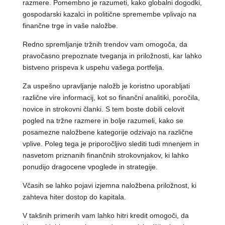
razmere. Pomembno je razumeti, kako globalni dogodki,
gospodarski kazalci in politične spremembe vplivajo na
finančne trge in vaše naložbe.
Redno spremljanje tržnih trendov vam omogoča, da
pravočasno prepoznate tveganja in priložnosti, kar lahko
bistveno prispeva k uspehu vašega portfelja.
Za uspešno upravljanje naložb je koristno uporabljati
različne vire informacij, kot so finančni analitiki, poročila,
novice in strokovni članki. S tem boste dobili celovit
pogled na tržne razmere in bolje razumeli, kako se
posamezne naložbene kategorije odzivajo na različne
vplive. Poleg tega je priporočljivo slediti tudi mnenjem in
nasvetom priznanih finančnih strokovnjakov, ki lahko
ponudijo dragocene vpoglede in strategije.
Včasih se lahko pojavi izjemna naložbena priložnost, ki
zahteva hiter dostop do kapitala.
V takšnih primerih vam lahko hitri kredit omogoči, da