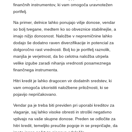
finančnih instrumentov, ki vam omogoča uravnotežen
portfelj.
Na primer, delnice lahko ponujajo višje donose, vendar
so bolj tvegane, medtem ko so obveznice stabilnejše, a
imajo nižjo donosnost. Naložbe v nepremičnine lahko
dodajo še dodatno raven diverzifikacije in potencial za
dolgoročno rast vrednosti. Bolj ko je portfelj raznolik,
manjša je verjetnost, da bo celotna naložba utrpela
velike izgube zaradi nihanja vrednosti posameznega
finančnega instrumenta.
Hitri kredit je lahko dragocen vir dodatnih sredstev, ki
vam omogoča izkoristiti naložbene priložnosti, ki se
pojavijo nepričakovano.
Vendar pa je treba biti previden pri uporabi kreditov za
vlaganje, saj lahko visoke obresti in stroški negativno
vplivajo na vaše skupne donose. Preden se odločite za
hitri kredit, temeljito preučite pogoje in se prepričajte, da