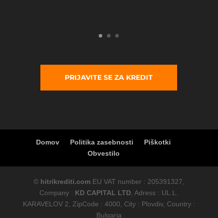
PRIJAVITE SE ZA KREDIT
Domov
Politika zasebnosti
Piškotki
Obvestilo
©
hitrikrediti.com
EU VAT number : 205391327,
Company :
KD CAPITAL LTD
, Adress : UL.L.
KARAVELOV 2, ZipCode : 4000, City : Plovdiv, Country :
Bulgaria