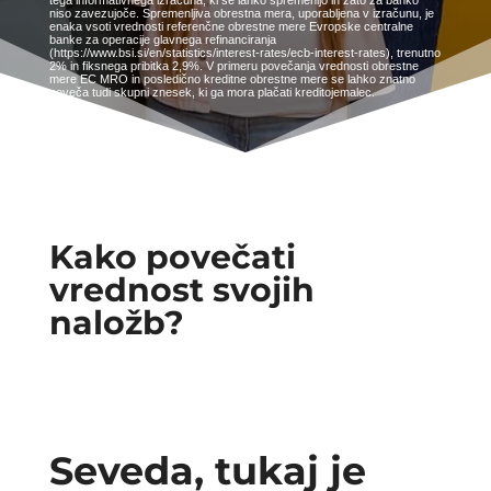
tega informativnega izračuna, ki se lahko spremenijo in zato za banko
niso zavezujoče. Spremenljiva obrestna mera, uporabljena v izračunu, je
enaka vsoti vrednosti referenčne obrestne mere Evropske centralne
banke za operacije glavnega refinanciranja
(https://www.bsi.si/en/statistics/interest-rates/ecb-interest-rates), trenutno
2% in fiksnega pribitka 2,9%. V primeru povečanja vrednosti obrestne
mere EC MRO in posledično kreditne obrestne mere se lahko znatno
poveča tudi skupni znesek, ki ga mora plačati kreditojemalec.
Kako povečati
vrednost svojih
naložb?
Seveda, tukaj je