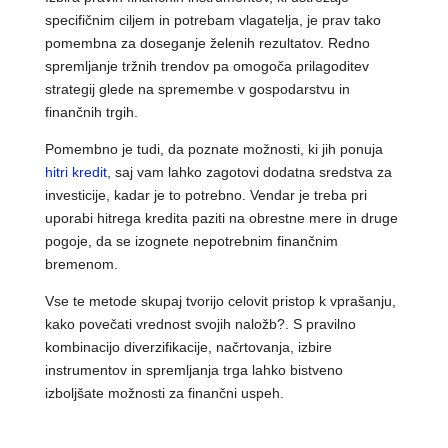
specifičnim ciljem in potrebam vlagatelja, je prav tako
pomembna za doseganje želenih rezultatov. Redno
spremljanje tržnih trendov pa omogoča prilagoditev
strategij glede na spremembe v gospodarstvu in
finančnih trgih.
Pomembno je tudi, da poznate možnosti, ki jih ponuja
hitri kredit
, saj vam lahko zagotovi dodatna sredstva za
investicije, kadar je to potrebno. Vendar je treba pri
uporabi hitrega kredita paziti na obrestne mere in druge
pogoje, da se izognete nepotrebnim finančnim
bremenom.
Vse te metode skupaj tvorijo celovit pristop k vprašanju,
kako povečati vrednost svojih naložb?. S pravilno
kombinacijo diverzifikacije, načrtovanja, izbire
instrumentov in spremljanja trga lahko bistveno
izboljšate možnosti za finančni uspeh.