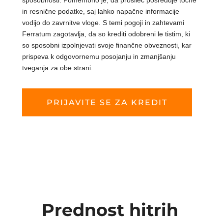
sposobnosti. Pomembno je, da prosilec posreduje točne
in resnične podatke, saj lahko napačne informacije
vodijo do zavrnitve vloge. S temi pogoji in zahtevami
Ferratum zagotavlja, da so krediti odobreni le tistim, ki
so sposobni izpolnjevati svoje finančne obveznosti, kar
prispeva k odgovornemu posojanju in zmanjšanju
tveganja za obe strani.
PRIJAVITE SE ZA KREDIT
Prednost hitrih