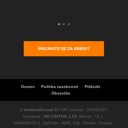
PRIJAVITE SE ZA KREDIT
Domov
Politika zasebnosti
Piškotki
Obvestilo
©
hitrikrediti.com
EU VAT number : 205391327,
Company :
KD CAPITAL LTD
, Adress : UL.L.
KARAVELOV 2, ZipCode : 4000, City : Plovdiv, Country :