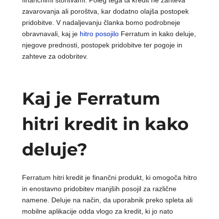
finančnimi storitvami. Poleg tega ta kredit ne zahteva
zavarovanja ali poroštva, kar dodatno olajša postopek
pridobitve. V nadaljevanju članka bomo podrobneje
obravnavali, kaj je
hitro posojilo
Ferratum in kako deluje,
njegove prednosti, postopek pridobitve ter pogoje in
zahteve za odobritev.
Kaj je Ferratum
hitri kredit in kako
deluje?
Ferratum hitri kredit je finančni produkt, ki omogoča hitro
in enostavno pridobitev manjših posojil za različne
namene. Deluje na način, da uporabnik preko spleta ali
mobilne aplikacije odda vlogo za kredit, ki jo nato