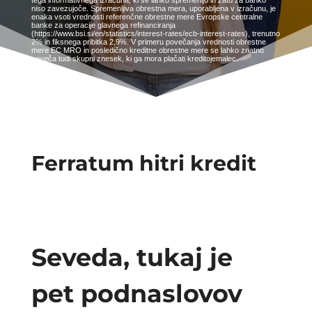
tega informativnega izračuna, ki se lahko spremenijo in zato za banko
niso zavezujoče. Spremenljiva obrestna mera, uporabljena v izračunu, je
enaka vsoti vrednosti referenčne obrestne mere Evropske centralne
banke za operacije glavnega refinanciranja
(https://www.bsi.si/en/statistics/interest-rates/ecb-interest-rates), trenutno
2% in fiksnega pribitka 2,9%. V primeru povečanja vrednosti obrestne
mere EC MRO in posledično kreditne obrestne mere se lahko znatno
poveča tudi skupni znesek, ki ga mora plačati kreditojemalec.
Ferratum hitri kredit
Seveda, tukaj je
pet podnaslovov