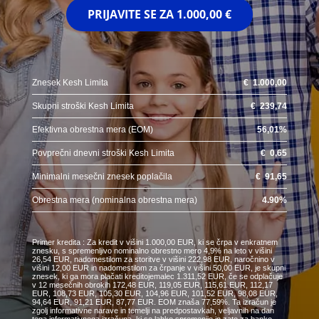
PRIJAVITE SE ZA
1.000,00 €
Znesek Kesh Limita
€
1.000,00
Skupni stroški Kesh Limita
€
239,74
Efektivna obrestna mera (EOM)
56,01
%
Povprečni dnevni stroški Kesh Limita
€
0,65
Minimalni mesečni znesek poplačila
€
91,65
Obrestna mera (nominalna obrestna mera)
4.90
%
Primer kredita : Za kredit v višini 1.000,00 EUR, ki se črpa v enkratnem
znesku, s spremenljivo nominalno obrestno mero 4,9% na leto v višini
26,54 EUR, nadomestilom za storitve v višini 222,98 EUR, naročnino v
višini 12,00 EUR in nadomestilom za črpanje v višini 50,00 EUR, je skupni
znesek, ki ga mora plačati kreditojemalec 1.311,52 EUR, če se odplačuje
v 12 mesečnih obrokih 172,48 EUR, 119,05 EUR, 115,61 EUR, 112,17
EUR, 108,73 EUR, 105,30 EUR, 104,96 EUR, 101,52 EUR, 98,08 EUR,
94,64 EUR, 91,21 EUR, 87,77 EUR. EOM znaša 77,59%. Ta izračun je
zgolj informativne narave in temelji na predpostavkah, veljavnih na dan