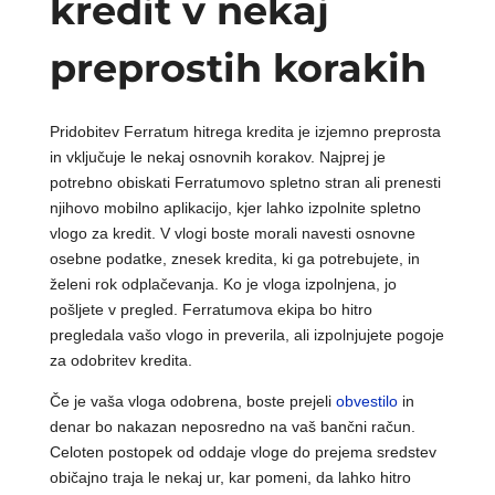
kredit v nekaj
preprostih korakih
Pridobitev Ferratum hitrega kredita je izjemno preprosta
in vključuje le nekaj osnovnih korakov. Najprej je
potrebno obiskati Ferratumovo spletno stran ali prenesti
njihovo mobilno aplikacijo, kjer lahko izpolnite spletno
vlogo za kredit. V vlogi boste morali navesti osnovne
osebne podatke, znesek kredita, ki ga potrebujete, in
želeni rok odplačevanja. Ko je vloga izpolnjena, jo
pošljete v pregled. Ferratumova ekipa bo hitro
pregledala vašo vlogo in preverila, ali izpolnjujete pogoje
za odobritev kredita.
Če je vaša vloga odobrena, boste prejeli
obvestilo
in
denar bo nakazan neposredno na vaš bančni račun.
Celoten postopek od oddaje vloge do prejema sredstev
običajno traja le nekaj ur, kar pomeni, da lahko hitro