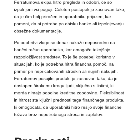
Ferratumova ekipa hitro pregleda in odobri, če so
izpolnjeni vsi pogoji. Celoten postopek je zasnovan tako,
da je čim bolj priročen in uporabniku prijazen, kar
pomeni, da ni potrebe po obisku banke ali izpolnjevanju
obsežne dokumentacije.
Po odobritvi vloge se denar nakaže neposredno na
bančni račun uporabnika, kar omogoča takojšnjo
razpoložljivost sredstev. To je še posebej koristno v
situacijah, ko je potrebna hitra finančna pomoč, na
primer pri nepričakovanih stroških ali nujnih nakupih.
Ferratumov posojilni produkt je zasnovan tako, da je
dostopen širokemu krogu ljudi, vključno s tistimi, ki
morda nimajo popolne kreditne zgodovine. Fleksibilnost
in hitrost sta ključni prednosti tega finančnega produkta,
ki omogočata, da uporabniki hitro rešijo svoje finančne
težave brez nepotrebnega stresa in zapletov.