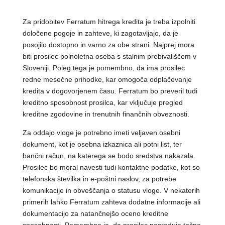
Za pridobitev Ferratum hitrega kredita je treba izpolniti
določene pogoje in zahteve, ki zagotavljajo, da je
posojilo dostopno in varno za obe strani. Najprej mora
biti prosilec polnoletna oseba s stalnim prebivališčem v
Sloveniji. Poleg tega je pomembno, da ima prosilec
redne mesečne prihodke, kar omogoča odplačevanje
kredita v dogovorjenem času. Ferratum bo preveril tudi
kreditno sposobnost prosilca, kar vključuje pregled
kreditne zgodovine in trenutnih finančnih obveznosti.
Za oddajo vloge je potrebno imeti veljaven osebni
dokument, kot je osebna izkaznica ali potni list, ter
bančni račun, na katerega se bodo sredstva nakazala.
Prosilec bo moral navesti tudi kontaktne podatke, kot so
telefonska številka in e-poštni naslov, za potrebe
komunikacije in obveščanja o statusu vloge. V nekaterih
primerih lahko Ferratum zahteva dodatne informacije ali
dokumentacijo za natančnejšo oceno kreditne