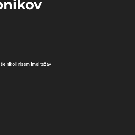
bnikov
n še nikoli nisem imel težav