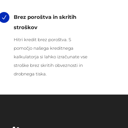
Brez poroštva in skritih
N
stroškov
Hitri kredit brez poroštva. S
pomočjo našega kreditnega
kalkulatorja si lahko izračunate vse
stroške brez skritih obveznosti in
drobnega tiska.