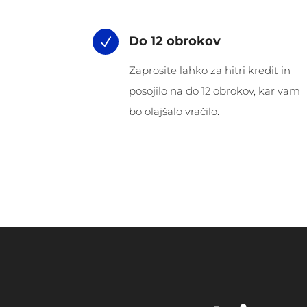
Do 12 obrokov
N
Zaprosite lahko za hitri kredit in
posojilo na do 12 obrokov, kar vam
bo olajšalo vračilo.