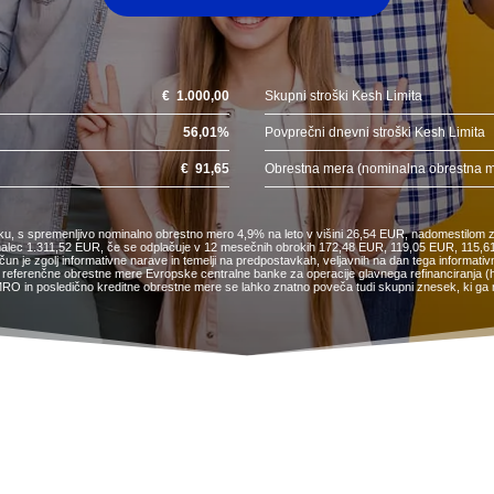
€
1.000,00
Skupni stroški Kesh Limita
56,01
%
Povprečni dnevni stroški Kesh Limita
€
91,65
Obrestna mera (nominalna obrestna 
sku, s spremenljivo nominalno obrestno mero 4,9% na leto v višini 26,54 EUR, nadomestilom z
tojemalec 1.311,52 EUR, če se odplačuje v 12 mesečnih obrokih 172,48 EUR, 119,05 EUR, 1
e zgolj informativne narave in temelji na predpostavkah, veljavnih na dan tega informativn
referenčne obrestne mere Evropske centralne banke za operacije glavnega refinanciranja (http
RO in posledično kreditne obrestne mere se lahko znatno poveča tudi skupni znesek, ki ga m