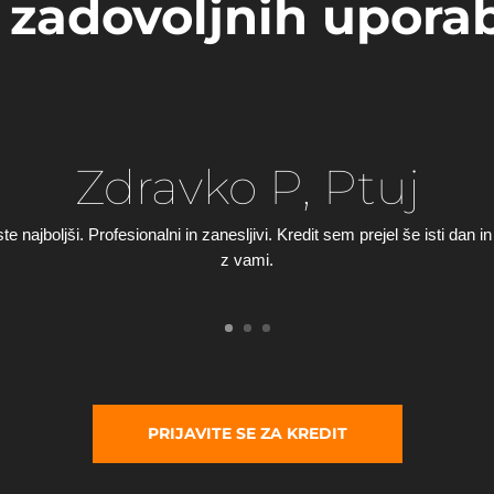
e zadovoljnih upora
Zdravko P, Ptuj
najboljši. Profesionalni in zanesljivi. Kredit sem prejel še isti dan i
z vami.
PRIJAVITE SE ZA KREDIT