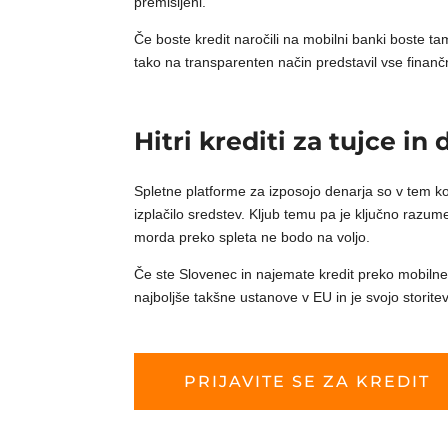
premišljeni.
Če boste kredit naročili na mobilni banki boste t
tako na transparenten način predstavil vse finančn
Hitri krediti za tujce in
Spletne platforme za izposojo denarja so v tem ko
izplačilo sredstev. Kljub temu pa je ključno razume
morda preko spleta ne bodo na voljo.
Če ste Slovenec in najemate kredit preko mobiln
najboljše takšne ustanove v EU in je svojo storitev
PRIJAVITE SE ZA KREDIT