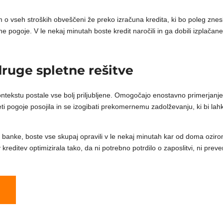
am o vseh stroških obveščeni že preko izračuna kredita, ki bo poleg zn
e pogoje. V le nekaj minutah boste kredit naročili in ga dobili izplačane
 druge spletne rešitve
ntekstu postale vse bolj priljubljene. Omogočajo enostavno primerjanje 
ti pogoje posojila in se izogibati prekomernemu zadolževanju, ki bi lahko 
e banke, boste vse skupaj opravili v le nekaj minutah kar od doma oz
 kreditev optimizirala tako, da ni potrebno potrdilo o zaposlitvi, ni preve