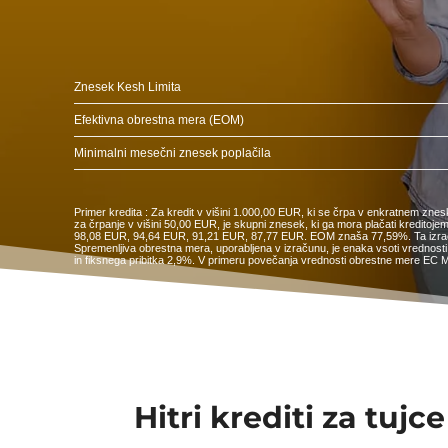
Znesek Kesh Limita
Efektivna obrestna mera (EOM)
Minimalni mesečni znesek poplačila
Primer kredita : Za kredit v višini 1.000,00 EUR, ki se črpa v enkratnem zne
za črpanje v višini 50,00 EUR, je skupni znesek, ki ga mora plačati kredi
98,08 EUR, 94,64 EUR, 91,21 EUR, 87,77 EUR. EOM znaša 77,59%. Ta izračun j
Spremenljiva obrestna mera, uporabljena v izračunu, je enaka vsoti vrednosti 
in fiksnega pribitka 2,9%. V primeru povečanja vrednosti obrestne mere EC M
Hitri krediti za tujce