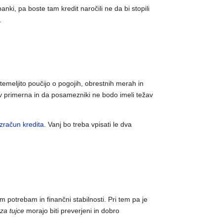
anki, pa boste tam kredit naročili ne da bi stopili
.
temeljito poučijo o pogojih, obrestnih merah in
ev primerna in da posamezniki ne bodo imeli težav
izračun kredita
. Vanj bo treba vpisati le dva
im potrebam in finančni stabilnosti. Pri tem pa je
i za tujce
morajo biti preverjeni in dobro