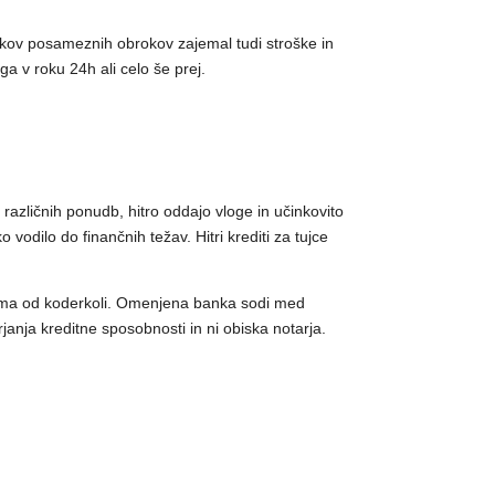
eskov posameznih obrokov zajemal tudi stroške in
ga v roku 24h ali celo še prej.
različnih ponudb, hitro oddajo vloge in učinkovito
vodilo do finančnih težav. Hitri krediti za tujce
iroma od koderkoli. Omenjena banka sodi med
rjanja kreditne sposobnosti in ni obiska notarja.