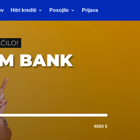
ov
Hitri krediti
Posojilo
Prijava
ČILO!
UM BANK
4000 €