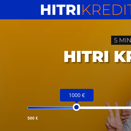
5 MI
HITRI 
1000 €
500 €