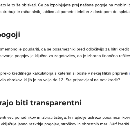
ato le to še obiskati. Če pa izpolnjujete prej naštete pogoje na mobilni b
potrebujete računalnik, tablico ali pametni telefon z dostopom do spleta
pogoji
membno je poudariti, da se posamezniki pred odločitvijo za hitri kredit 
mevanje pogojev je ključno za zagotovitev, da je izbrana finančna rešit
reko kreditnega kalkulatorja s katerim si boste v nekaj klikih pripravili
ilo obrokov, ki jih je na voljo do 12. Ste pripravljeni na nov kredit?
rajo biti transparentni
everiti več ponudnikov in izbrati tistega, ki najbolje ustreza posameznikov
vključuje jasno razkritje pogojev, stroškov in obrestnih mer.
Hitri kredit