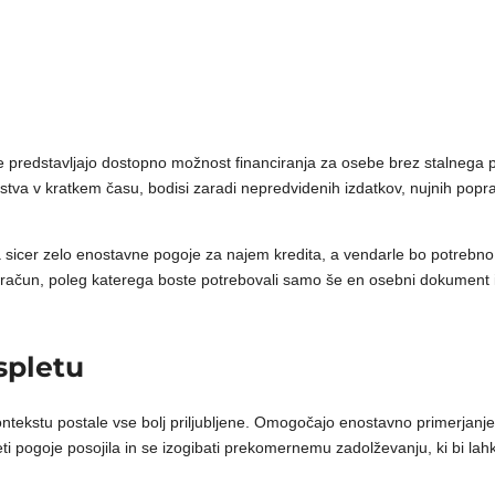
e predstavljajo dostopno možnost financiranja za osebe brez stalnega pr
dstva v kratkem času, bodisi zaradi nepredvidenih izdatkov, nujnih popr
sicer zelo enostavne pogoje za najem kredita, a vendarle bo potrebno b
i račun, poleg katerega boste potrebovali samo še en osebni dokument i
 spletu
ntekstu postale vse bolj priljubljene. Omogočajo enostavno primerjanje 
eti pogoje posojila in se izogibati prekomernemu zadolževanju, ki bi lah