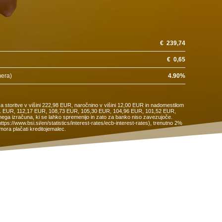
€
239,74
€
0,65
mera)
4.90
%
a storitve v višini 222,98 EUR, naročnino v višini 12,00 EUR in nadomestilom
15,61 EUR, 112,17 EUR, 108,73 EUR, 105,30 EUR, 104,96 EUR, 101,52 EUR,
ega izračuna, ki se lahko spremenijo in zato za banko niso zavezujoče.
s://www.bsi.si/en/statistics/interest-rates/ecb-interest-rates), trenutno 2%
ora plačati kreditojemalec.