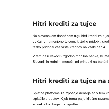
Hitri krediti za tujce
Na slovenskem finančnem trgu hitri krediti za tujc
običajno namenjene tujcem, ki želijo pridobiti sre
težko pridobiti vse vrste kreditov na vsaki banki.
V tem delu vskoči v zgodbo mobilna banka, ki ima 
Sloveniji in rednimi mesečnimi prihodki na bančn
Hitri krediti za tujce na
Spletne platforme za izposojo denarja so v tem ko
izplačilo sredstev. Kljub temu pa je ključno razum
so nekoliko drugačna zgodba.