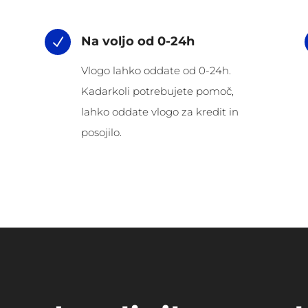
Na voljo od 0-24h
N
Vlogo lahko oddate od 0-24h.
Kadarkoli potrebujete pomoč,
lahko oddate vlogo za kredit in
posojilo.