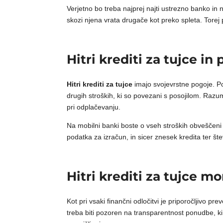
Verjetno bo treba najprej najti ustrezno banko in n
skozi njena vrata drugače kot preko spleta. Torej 
Hitri krediti za tujce in 
Hitri krediti za tujce
imajo svojevrstne pogoje. Po
drugih stroških, ki so povezani s posojilom. Razu
pri odplačevanju.
Na mobilni banki boste o vseh stroških obveščeni p
podatka za izračun, in sicer znesek kredita ter štev
Hitri krediti za tujce mo
Kot pri vsaki finančni odločitvi je priporočljivo pr
treba biti pozoren na transparentnost ponudbe, ki 