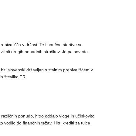
ebivališča v državi. Te finančne storitve so
avil ali drugih nenadnih stroškov. Je pa seveda
iti slovenski državljan s stalnim prebivališčem v
n številko TR.
različnih ponudb, hitro oddajo vloge in učinkovito
ko vodilo do finančnih težav.
Hitri krediti za tujce