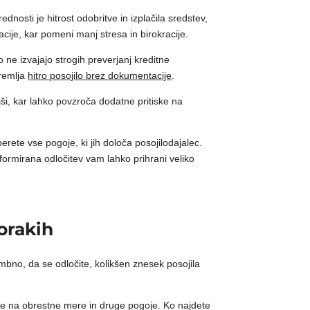
nosti je hitrost odobritve in izplačila sredstev,
cije, kar pomeni manj stresa in birokracije.
 ne izvajajo strogih preverjanj kreditne
premlja
hitro posojilo brez dokumentacije
.
ši, kar lahko povzroča dodatne pritiske na
rete vse pogoje, ki jih določa posojilodajalec.
nformirana odločitev vam lahko prihrani veliko
orakih
mbno, da se odločite, kolikšen znesek posojila
lede na obrestne mere in druge pogoje. Ko najdete