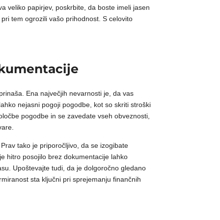
va veliko papirjev, poskrbite, da boste imeli jasen
pri tem ogrozili vašo prihodnost. S celovito
dokumentacije
prinaša. Ena največjih nevarnosti je, da vas
hko nejasni pogoji pogodbe, kot so skriti stroški
določbe pogodbe in se zavedate vseh obveznosti,
vare.
rav tako je priporočljivo, da se izogibate
 je hitro posojilo brez dokumentacije lahko
času. Upoštevajte tudi, da je dolgoročno gledano
rmiranost sta ključni pri sprejemanju finančnih