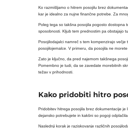
Ko razmišljamo o hitrem posojilu brez dokumentacij
kar je idealno za nujne finančne potrebe. Za mnog
Poleg tega so takšna posojila pogosto dostopna tudi
sposobnosti. Kljub tem prednostim pa obstajajo t
Posojilodajalci namreč s tem kompenzirajo večje t
posojilojemalce. V primeru, da posojila ne moret
Zato je ključno, da pred najemom takšnega posojil
Pomembno je tudi, da se zavedate morebitnih skriti
težav v prihodnosti.
Kako pridobiti hitro po
Pridobitev hitrega posojila brez dokumentacije je
dejansko potrebujete in kakšni so pogoji odplačila,
Naslednji korak je raziskovanje različnih posojilo