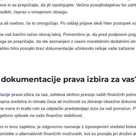
eve in se prepričajte, da jih izpolnjujete. Večina posojilodajalcev bo z
ohodkih, čeprav v omejenem obsegu.
a ali osebno, če to omogočajo. Po oddaji prijave sledi hiter postopek odo
na vaš bančni račun skoraj takoj. Pomembno je, da pred podpisom pog
 tega se prepričajte, da ste seznanjeni z vsemi morebitnimi dodatnimi str
 lahko
hitro posojilo brez dokumentacije
učinkovito rešuje vaše začasne 
ez dokumentacije prava izbira za vas
tacije
prava izbira za vas, zahteva skrbno presojo vaših finančnih potre
ostopna sredstva in nimate časa ali možnosti za zbiranje obsežne dokum
tne mere in kratki roki za odplačilo predstavljajo izziv za vaš proračun.
gativno vplivale na vašo finančno stabilnost.
tro in brez zapletov, je odgovorno ravnanje z izposojenimi sredstvi bis
islite o alternativnih finančnih možnostih, kot so posojila pri družini ali 