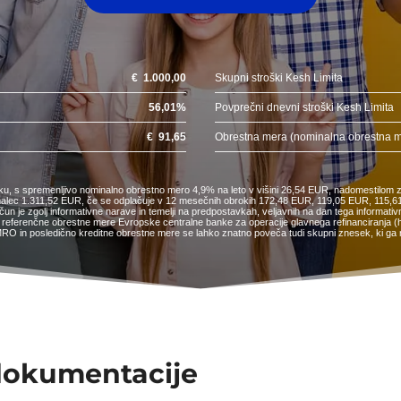
€
1.000,00
Skupni stroški Kesh Limita
56,01
%
Povprečni dnevni stroški Kesh Limita
€
91,65
Obrestna mera (nominalna obrestna 
sku, s spremenljivo nominalno obrestno mero 4,9% na leto v višini 26,54 EUR, nadomestilom z
tojemalec 1.311,52 EUR, če se odplačuje v 12 mesečnih obrokih 172,48 EUR, 119,05 EUR, 1
e zgolj informativne narave in temelji na predpostavkah, veljavnih na dan tega informativn
referenčne obrestne mere Evropske centralne banke za operacije glavnega refinanciranja (http
RO in posledično kreditne obrestne mere se lahko znatno poveča tudi skupni znesek, ki ga m
 dokumentacije