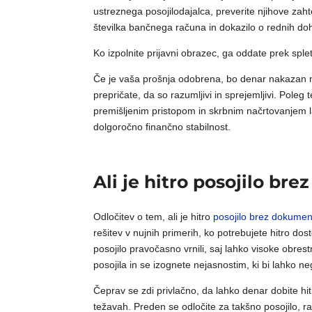
ustreznega posojilodajalca, preverite njihove zaht
številka bančnega računa in dokazilo o rednih d
Ko izpolnite prijavni obrazec, ga oddate prek splet
Če je vaša prošnja odobrena, bo denar nakazan 
prepričate, da so razumljivi in sprejemljivi. Poleg
premišljenim pristopom in skrbnim načrtovanjem
dolgoročno finančno stabilnost.
Ali je hitro posojilo br
Odločitev o tem, ali je hitro
posojilo brez dokumen
rešitev v nujnih primerih, ko potrebujete hitro d
posojilo pravočasno vrnili, saj lahko visoke obres
posojila in se izognete nejasnostim, ki bi lahko ne
Čeprav se zdi privlačno, da lahko denar dobite hi
težavah. Preden se odločite za takšno posojilo, razm