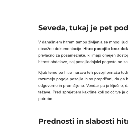
Seveda, tukaj je pet po
V današnjem hitrem tempu življenja se mnogi ljudj
obsežne dokumentacije.
Hitro posojilo brez do
privlačno za posameznike, ki imajo omejen dostop d
hitrost obdelave, saj posojilodajalci pogosto ne 
Kljub temu pa hitra narava teh posojil prinaša tud
razumejo pogoje posojila in so prepričani, da ga 
odgovorno in premišljeno. Vendar pa je ključno, d
težave. Pred sprejetjem kakršne koli odločitve je d
potrebe.
Prednosti in slabosti h