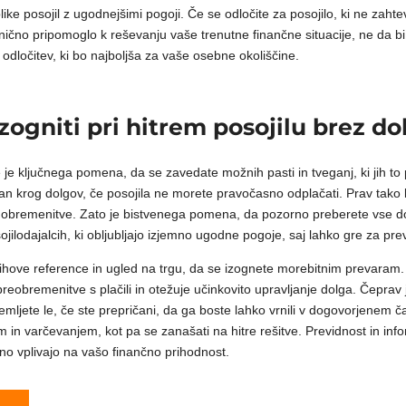
like posojil z ugodnejšimi pogoji. Če se odločite za posojilo, ki ne zahte
snično pripomoglo k reševanju vaše trenutne finančne situacije, ne da bi 
 odločitev, ki bo najboljša za vaše osebne okoliščine.
a izogniti pri hitrem posojilu brez 
je ključnega pomena, da se zavedate možnih pasti in tveganj, ki jih to 
n krog dolgov, če posojila ne morete pravočasno odplačati. Prav tako la
e obremenitve. Zato je bistvenega pomena, da pozorno preberete vse 
sojilodajalcih, ki obljubljajo izjemno ugodne pogoje, saj lahko gre za pre
jihove reference in ugled na trgu, da se izognete morebitnim prevaram. P
 preobremenitve s plačili in otežuje učinkovito upravljanje dolga. Čeprav
emljete le, če ste prepričani, da ga boste lahko vrnili v dogovorjenem 
m in varčevanjem, kot pa se zanašati na hitre rešitve. Previdnost in info
vno vplivajo na vašo finančno prihodnost.