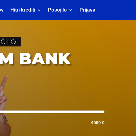
ov
Hitri krediti
Posojilo
Prijava
ČILO!
UM BANK
4000 €