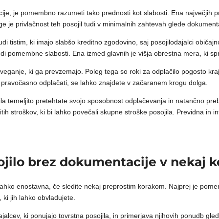
e, je pomembno razumeti tako prednosti kot slabosti. Ena največjih pred
e je privlačnost teh posojil tudi v minimalnih zahtevah glede dokumenta
 tistim, ki imajo slabšo kreditno zgodovino, saj posojilodajalci običajno
udi pomembne slabosti. Ena izmed glavnih je višja obrestna mera, ki s
veganje, ki ga prevzemajo. Poleg tega so roki za odplačilo pogosto kraj
e pravočasno odplačati, se lahko znajdete v začaranem krogu dolga.
a temeljito pretehtate svojo sposobnost odplačevanja in natančno prebe
h stroškov, ki bi lahko povečali skupne stroške posojila. Previdna in i
sojilo brez dokumentacije v nekaj k
 lahko enostavna, če sledite nekaj preprostim korakom. Najprej je pome
 ki jih lahko obvladujete.
dajalcev, ki ponujajo tovrstna posojila, in primerjava njihovih ponudb g