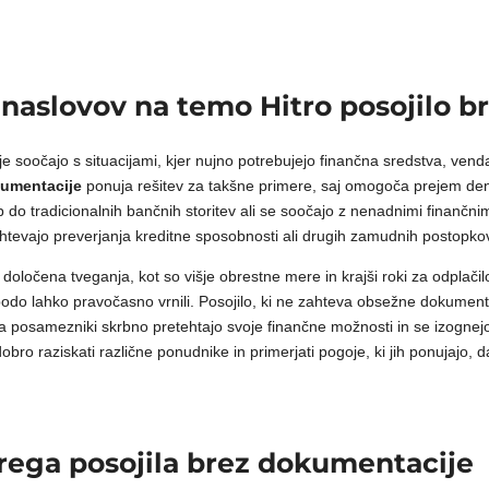
dnaslovov na temo Hitro posojilo 
e soočajo s situacijami, kjer nujno potrebujejo finančna sredstva, vend
kumentacije
ponuja rešitev za takšne primere, saj omogoča prejem den
o tradicionalnih bančnih storitev ali se soočajo z nenadnimi finančnimi 
zahtevajo preverjanja kreditne sposobnosti ali drugih zamudnih postopko
i določena tveganja, kot so višje obrestne mere in krajši roki za odpla
bodo lahko pravočasno vrnili. Posojilo, ki ne zahteva obsežne dokumenta
a posamezniki skrbno pretehtajo svoje finančne možnosti in se izognejo
obro raziskati različne ponudnike in primerjati pogoje, ki jih ponujajo, 
itrega posojila brez dokumentacije