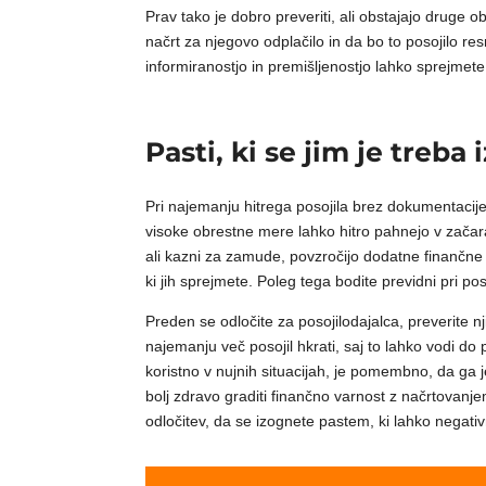
Prav tako je dobro preveriti, ali obstajajo druge ob
načrt za njegovo odplačilo in da bo to posojilo re
informiranostjo in premišljenostjo lahko sprejmete
Pasti, ki se jim je treb
Pri najemanju hitrega posojila brez dokumentacije 
visoke obrestne mere lahko hitro pahnejo v začara
ali kazni za zamude, povzročijo dodatne finančn
ki jih sprejmete. Poleg tega bodite previdni pri po
Preden se odločite za posojilodajalca, preverite n
najemanju več posojil hkrati, saj to lahko vodi do
koristno v nujnih situacijah, je pomembno, da ga j
bolj zdravo graditi finančno varnost z načrtovanje
odločitev, da se izognete pastem, ki lahko negati