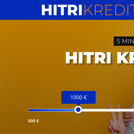
5 MI
HITRI 
1000 €
500 €