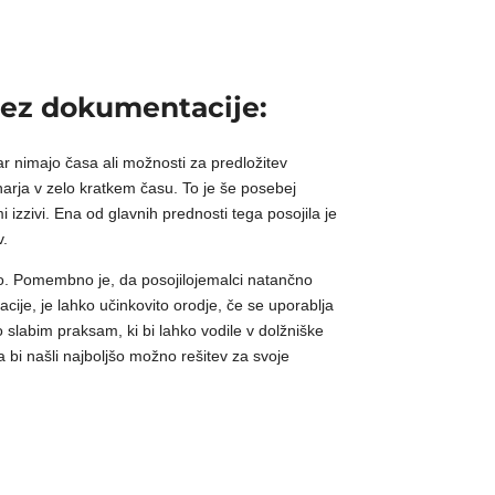
brez dokumentacije:
ar nimajo časa ali možnosti za predložitev
arja v zelo kratkem času. To je še posebej
izzivi. Ena od glavnih prednosti tega posojila je
v.
čilo. Pomembno je, da posojilojemalci natančno
cije, je lahko učinkovito orodje, če se uporablja
 slabim praksam, ki bi lahko vodile v dolžniške
da bi našli najboljšo možno rešitev za svoje