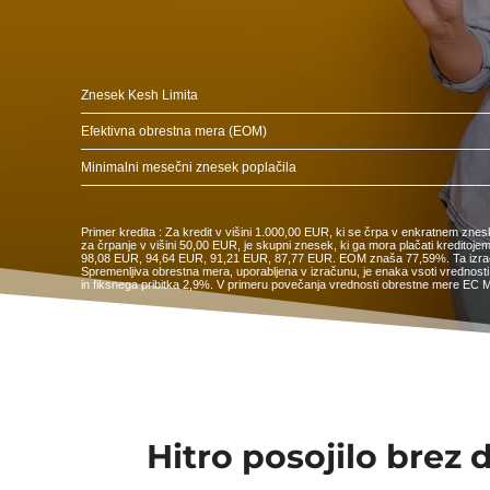
Znesek Kesh Limita
Efektivna obrestna mera (EOM)
Minimalni mesečni znesek poplačila
Primer kredita : Za kredit v višini 1.000,00 EUR, ki se črpa v enkratnem zne
za črpanje v višini 50,00 EUR, je skupni znesek, ki ga mora plačati kredi
98,08 EUR, 94,64 EUR, 91,21 EUR, 87,77 EUR. EOM znaša 77,59%. Ta izračun j
Spremenljiva obrestna mera, uporabljena v izračunu, je enaka vsoti vrednosti 
in fiksnega pribitka 2,9%. V primeru povečanja vrednosti obrestne mere EC M
Hitro posojilo brez