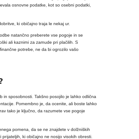
ahtevala osnovne podatke, kot so osebni podatki,
britve, ki običajno traja le nekaj ur.
odbe natančno preberete vse pogoje in se
oški ali kaznimi za zamude pri plačilih. S
finančne potrebe, ne da bi ogrozilo vašo
?
b in sposobnosti. Takšno posojilo je lahko odlična
entacije. Pomembno je, da ocenite, ali boste lahko
 Prav tako je ključno, da razumete vse pogoje
tvenega pomena, da se ne znajdete v dolžniških
prijateljih, ki običajno ne nosijo visokih obresti.