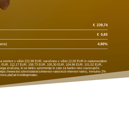
€
239,74
€
0,65
mera)
4.90
%
a storitve v višini 222,98 EUR, naročnino v višini 12,00 EUR in nadomestilom
15,61 EUR, 112,17 EUR, 108,73 EUR, 105,30 EUR, 104,96 EUR, 101,52 EUR,
ega izračuna, ki se lahko spremenijo in zato za banko niso zavezujoče.
s://www.bsi.si/en/statistics/interest-rates/ecb-interest-rates), trenutno 2%
ora plačati kreditojemalec.